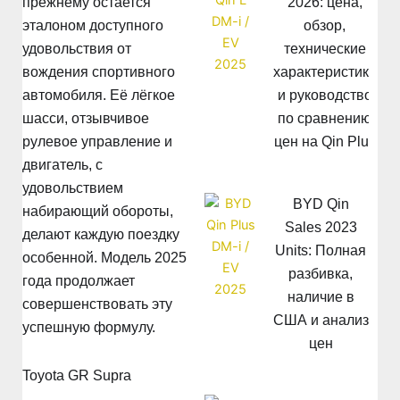
2026: цена,
прежнему остается
обзор,
эталоном доступного
технические
удовольствия от
характеристики
вождения спортивного
и руководство
автомобиля. Её лёгкое
по сравнению
шасси, отзывчивое
цен на Qin Plus
рулевое управление и
двигатель, с
удовольствием
BYD Qin
набирающий обороты,
Sales 2023
делают каждую поездку
Units: Полная
особенной. Модель 2025
разбивка,
года продолжает
наличие в
совершенствовать эту
США и анализ
успешную формулу.
цен
Toyota GR Supra