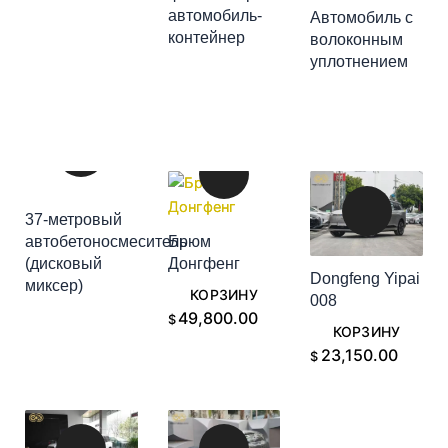
автомобиль-
Автомобиль с
ДОБАВИТЬ В
контейнер
волоконным
ДОБАВИТЬ В
КОРЗИНУ
уплотнением
КОРЗИНУ
37-метровый
автобетоносмеситель
Брюм
(дисковый
Донгфенг
ДОБАВИТЬ В
ДОБАВИТЬ В
Dongfeng Yipai
миксер)
КОРЗИНУ
КОРЗИНУ
008
ДОБАВИТЬ В
49,800.00
$
КОРЗИНУ
23,150.00
$