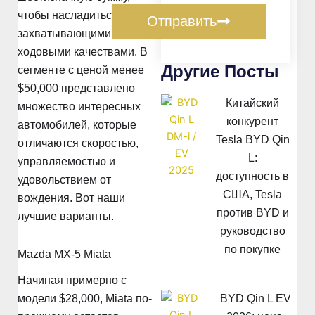
чтобы насладиться
Отправить
захватывающими
ходовыми качествами. В
Другие Посты
сегменте с ценой менее
$50,000 представлено
Китайский
множество интересных
конкурент
автомобилей, которые
Tesla BYD Qin
отличаются скоростью,
L:
управляемостью и
доступность в
удовольствием от
США, Tesla
вождения. Вот наши
против BYD и
лучшие варианты.
руководство
по покупке
Mazda MX-5 Miata
Начиная примерно с
BYD Qin L EV
модели $28,000, Miata по-