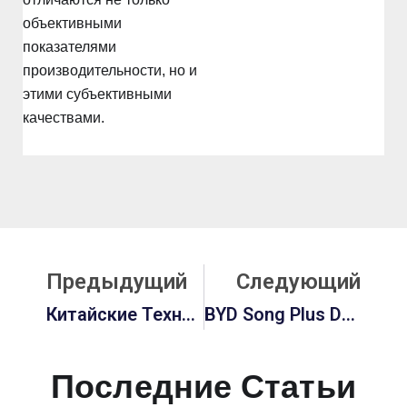
объективными
показателями
производительности, но и
этими субъективными
качествами.
Prev
С
Предыдущий
Следующий
Китайские Технологии Производства Аккумуляторов Для Электромобилей: Инженерное Чудо, Питающее Глобальную Электрическую Революцию
BYD Song Plus DM-I: Полное Руководство По Характеристикам, Производительности И Ценам На 2026 Год
Последние Статьи