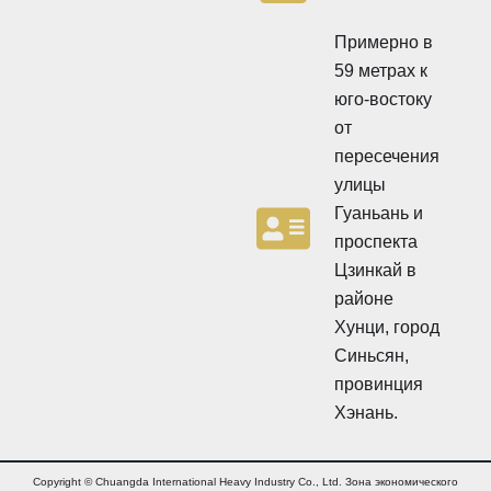
ц
и
и
о
Примерно в
о
н
н
59 метрах к
н
н
ы
юго-востоку
ы
й
от
й
б
б
ю
пересечения
ю
л
улицы
л
л
л
Гуаньань и
е
е
т
проспекта
т
е
Цзинкай в
е
н
н
районе
ь
ь
Хунци, город
Синьсян,
провинция
Хэнань.
Copyright © Chuangda International Heavy Industry Co., Ltd. Зона экономического