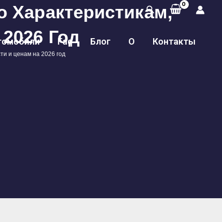
о Характеристикам,
Поиск
2026 Год
томобили
Faq
Блог
О
Контакты
ти и ценам на 2026 год