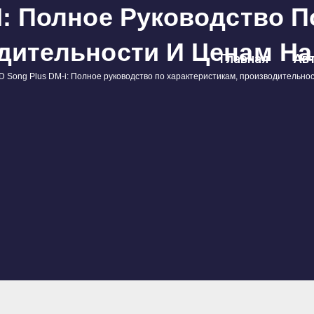
I: Полное Руководство П
дительности И Ценам На 
Главная
Ав
D Song Plus DM-i: Полное руководство по характеристикам, производительнос