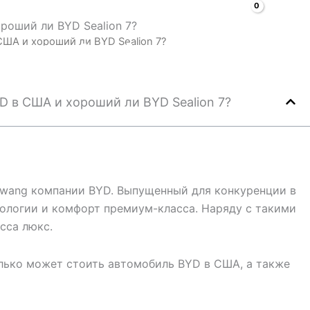
Поиск
роший ли BYD Sealion 7?
США и хороший ли BYD Sealion 7?
томобили
Faq
Блог
О
Контакты
D в США и хороший ли BYD Sealion 7?
gwang компании BYD. Выпущенный для конкуренции в
нологии и комфорт премиум-класса. Наряду с такими
сса люкс.
лько может стоить автомобиль BYD в США, а также