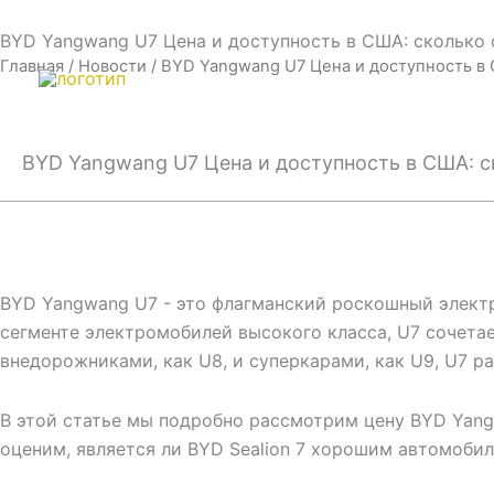
Перейти
Email:info@cdzgyc.com
whatsapp: 18790570716
BYD Yangwang U7 Цена и доступность в США: сколько 
к
Главная
/
Новости
/ BYD Yangwang U7 Цена и доступность в 
содержимому
BYD Yangwang U7 Цена и доступность в США: с
BYD Yangwang U7 - это флагманский роскошный элект
сегменте электромобилей высокого класса, U7 сочета
внедорожниками, как U8, и суперкарами, как U9, U7 р
В этой статье мы подробно рассмотрим цену BYD Yang
оценим, является ли BYD Sealion 7 хорошим автомобил