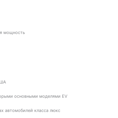
ая мощность
США
торыми основными моделями EV
ах автомобилей класса люкс