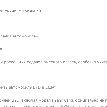
фигурациями сидений
вления автомобилем
а
ии роскошных седанов высокого класса, особенно учит
тоить автомобиль BYD в США?
илей BYD, включая модели Yangwang, официально не 
ые о ценах на некоторые модели BYD указывают на при