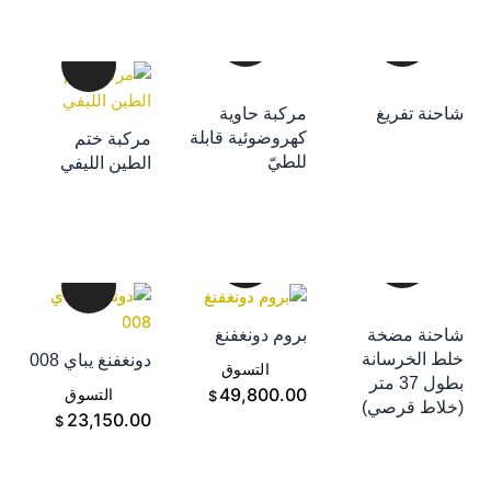
إضافة إلى سلة
احنة تفريغ
مركبة حاوية
التسوق
كهروضوئية قابلة
مركبة ختم
إضافة إلى سلة
إضافة إلى سلة
للطيّ
الطين الليفي
التسوق
التسوق
احنة مضخة
بروم دونغفنغ
إضافة إلى سلة
لط الخرسانة
دونغفنغ يباي 008
إضافة إلى سلة
التسوق
بطول 37 متر
إضافة إلى سلة
49,800.00
التسوق
$
خلاط قرصي)
التسوق
23,150.00
$