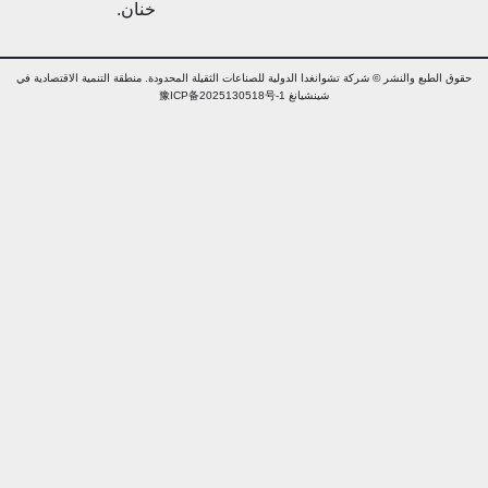
خنان.
ق الطبع والنشر © شركة تشوانغدا الدولية للصناعات الثقيلة المحدودة. منطقة التنمية الاقتصادية في
شينشيانغ 豫ICP备2025130518号-1