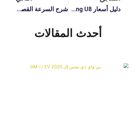
دليل أسعار BYD Yangwang U8: ما هي تكلفة BYD U8 وهل يمكنك شراؤها في الولايات المتحدة الأمريكية؟
شرح السرعة القصوى لسيارة يانغوانغ U9 من BYD: هل يانغوانغ U9 أسرع من بوغاتي أو كوينيجسيغ؟
أحدث المقالات