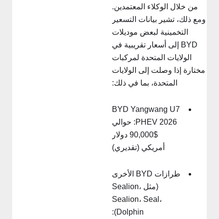
من خلال الوكلاء المعتمدين.
مع ذلك، تشير بيانات التسعير
التخمينية لبعض موديلات
BYD إلى أسعار تقريبية في
الولايات المتحدة لمركبات
ختارة إذا وصلت إلى الولايات
المتحدة، بما في ذلك:
BYD Yangwang U7
PHEV 2026: حوالي
$90,000 دولار
أمريكي (تقديري)
طرازات BYD الأخرى
(مثل Sealion،
Sealion، Seal،
Dolphin):