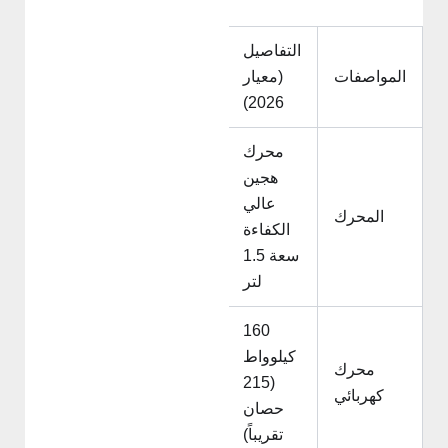
التفاصيل
المواصفات
(معيار
2026)
محرك
هجين
عالي
المحرك
الكفاءة
سعة 1.5
لتر
160
كيلوواط
محرك
(215
كهربائي
حصان
تقريباً)