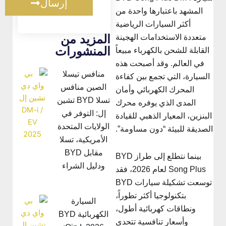
إرسال
المشهد باعتبارها واحدة من
أكثر السيارات الرياضية
المزيد من
متعددة الاستخدامات الهجينة
المنشورات
القابلة للشحن بالكهرباء مبيعاً
في العالم. وقد أصبحت هذه
منافس تيسلا
السيارة، التي تجمع بين كفاءة
الصين منافس
المحرك الكهربائي وأمان
تسلا BYD تشين
المدى الذي يوفره محرك
إل: التوفر في
لبنزين، المعيار الذهبي للقيادة
الولايات المتحدة
لصديقة للبيئة “دون مساومة”.
الأمريكية، تسلا
مقابل BYD
بينما نتطلع إلى طراز BYD
ودليل الشراء
Song Plus لعام 2026، فقد
توسعت تشكيلة سيارات BYD
بتكنولوجيا أكثر تطوراً،
السيارة
ونطاقات كهربائية أطول،
الكهربائية BYD
وأسعار تنافسية تتحدى