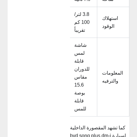
3.8 لتر/
استهلاك
100 كم
الوقود
تقريباً
شاشة
لمس
قابلة
للدوران
المعلومات
مقاس
والترفيه
15.6
بوصة
قابلة
للمس
كما تشهد المقصورة الداخلية
لسيارة byd song plus dm-i