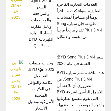
Qin L 2026:
العلامات التجارية الفاخرة
السعر
التقليدية. سواء كنت مسافراً
والمراجعة
يومياً أو مسافراً لمسافات
والمواصفات
طويلة، فإن سيارة Song
ودليل مقارنة
Plus DM-i تقدم مزيجاً فريداً
أسعار السيارة
من القيمة والابتكار.
الكهربائية BYD
Qin Plus
سعر BYD Song Plus DM-i:
وحدات مبيعات
القيمة في عام 2026
BYD Qin 2023:
عند مناقشة سعر سيارة BYD
التفاصيل
Song Plus DM-i، من
الكاملة والتوافر
الضروري أن نلاحظ أن
في الولايات
التكامل الرأسي لشركة BYD
المتحدة
- التي تقوم بتصنيع بطارياتها
الأمريكية وتحليل
أشباه الموصلات الخاصة بها -
الأسعار