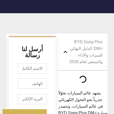
BYD Song Plus
أرسل لنا
DM-i: الدليل النهائي
رسالة
للميزات والأداء
والتسعير لعام 2026
الاسم
الكامل
الهاتف
يشهد عالم السيارات تحوّلاً
البريد
جذرياً نحو التحول الكهربائي
الإلكتروني
في عالم السيارات، وتتصدر
سيارة BYD Song Plus DM-i