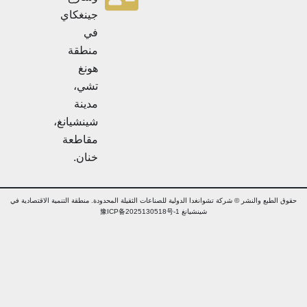
جينغكاي
في
منطقة
هونغ
تشي،
مدينة
شينشيانغ،
مقاطعة
خنان.
ق الطبع والنشر © شركة تشوانغدا الدولية للصناعات الثقيلة المحدودة. منطقة التنمية الاقتصادية في
شينشيانغ 豫ICP备2025130518号-1