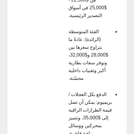
$25,000 في أسواق
التصدير الرئيسية.
الفئة المتوسطة
(الرائدة): عادةً ما
يتراوح سعرها بين
$28,000 و$32,000،
وتوفر سعات بطارية
أكبر وتقنيات داخلية
محسّنة.
الدفع بكل العجلات /
بريميوم: يمكن أن تصل
قيمة الطرازات الراقية
إلى $35,000، وتتميز
بمحركين ووسائل
راحة فاخرة.