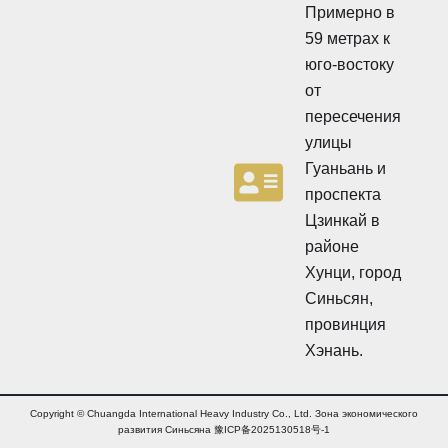
о
Примерно в
о
н
н
59 метрах к
н
н
ы
юго-востоку
ы
й
от
й
б
б
ю
пересечения
ю
л
улицы
л
л
л
Гуаньань и
е
е
т
проспекта
т
е
Цзинкай в
е
н
н
районе
ь
ь
Хунци, город
Синьсян,
провинция
Хэнань.
Copyright © Chuangda International Heavy Industry Co., Ltd. Зона экономического
развития Синьсяна 豫ICP备2025130518号-1