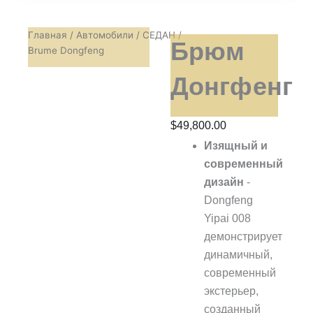
Главная
/
Автомобили
/
СЕДАН
/
Брюм
Brume Dongfeng
Донгфенг
$
49,800.00
Изящный и
современный
дизайн
-
Dongfeng
Yipai 008
демонстрирует
динамичный,
современный
экстерьер,
созданный