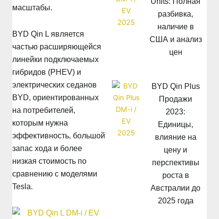
Units: Полная
масштабы.
разбивка,
наличие в
BYD Qin L является
США и анализ
частью расширяющейся
цен
линейки подключаемых
гибридов (PHEV) и
электрических седанов
BYD Qin Plus
BYD, ориентированных
Продажи
на потребителей,
2023:
которым нужна
Единицы,
эффективность, большой
влияние на
запас хода и более
цену и
низкая стоимость по
перспективы
сравнению с моделями
роста в
Tesla.
Австралии до
2025 года