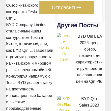
Обзор китайского
Отправить
конкурента Tesla - BYD
Qin L
Другие Посты
BYD Company Limited
стала сильнейшим
BYD Qin L EV
конкурентом Tesla в
2026: цена,
Китае, а такие модели,
обзор,
как BYD Qin L, завоевали
технические
огромную популярность
характеристики
на китайском и мировом
и руководство
рынках электромобилей.
по сравнению
Конкурируя напрямую с
цен на Qin Plus
Tesla, BYD делает ставку
на доступность,
инновационные батареи
BYD Qin
и высокие
Sales 2023
производственные