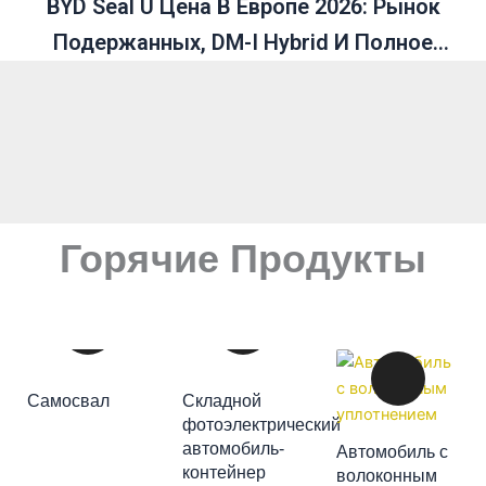
BYD Seal U Цена В Европе 2026: Рынок
Подержанных, DM-I Hybrid И Полное
Руководство
Горячие Продукты
ДОБАВИТЬ В
Самосвал
Складной
КОРЗИНУ
фотоэлектрический
автомобиль-
Автомобиль с
ДОБАВИТЬ В
контейнер
волоконным
ДОБАВИТЬ В
КОРЗИНУ