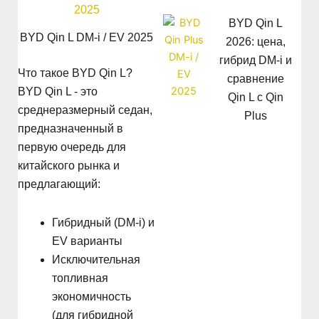
BYD Qin L
BYD Qin L DM-i / EV 2025
2026: цена,
гибрид DM-i и
Что такое BYD Qin L?
сравнение
BYD Qin L - это
Qin L с Qin
среднеразмерный седан,
Plus
предназначенный в
первую очередь для
китайского рынка и
предлагающий:
Гибридный (DM-i) и
EV варианты
Исключительная
топливная
экономичность
(для гибридной