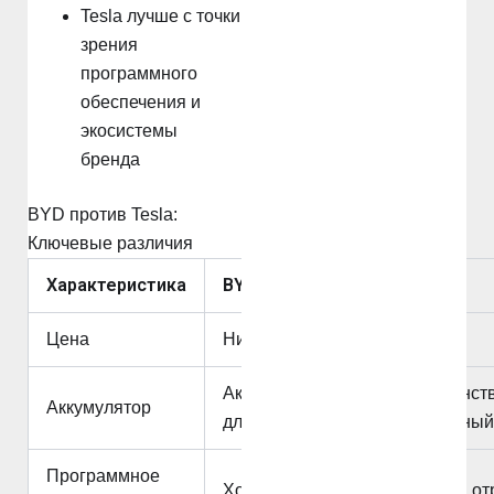
Tesla лучше с точки
зрения
программного
обеспечения и
экосистемы
бренда
BYD против Tesla:
Ключевые различия
Характеристика
BYD
Tesla
Цена
Нижний
Выше
Аккумулятор
Усовершенст
Аккумулятор
для лопастей
литий-ионный
Программное
Хорошо
Ведущие в от