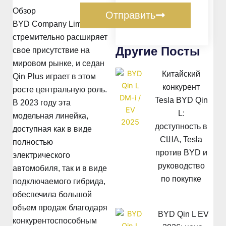
Обзор
Отправить
BYD Company Limited
стремительно расширяет
Другие Посты
свое присутствие на
мировом рынке, и седан
Китайский
Qin Plus играет в этом
конкурент
росте центральную роль.
Tesla BYD Qin
В 2023 году эта
L:
модельная линейка,
доступность в
доступная как в виде
США, Tesla
полностью
против BYD и
электрического
руководство
автомобиля, так и в виде
по покупке
подключаемого гибрида,
обеспечила большой
объем продаж благодаря
BYD Qin L EV
конкурентоспособным