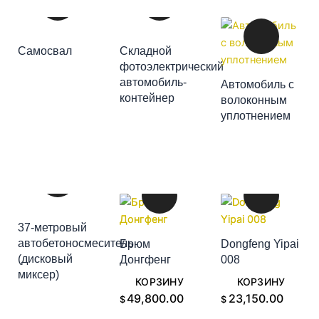
ДОБАВИТЬ В
Самосвал
Складной
КОРЗИНУ
фотоэлектрический
автомобиль-
Автомобиль с
ДОБАВИТЬ В
контейнер
волоконным
ДОБАВИТЬ В
КОРЗИНУ
уплотнением
КОРЗИНУ
37-метровый
автобетоносмеситель
Брюм
Dongfeng Yipai
(дисковый
Донгфенг
008
ДОБАВИТЬ В
ДОБАВИТЬ В
ДОБАВИТЬ В
миксер)
КОРЗИНУ
КОРЗИНУ
КОРЗИНУ
49,800.00
23,150.00
$
$