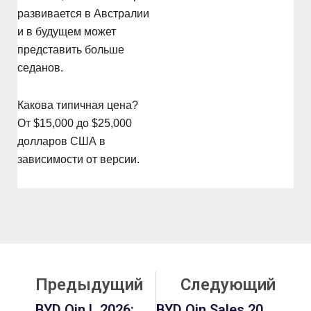
развивается в Австралии
и в будущем может
представить больше
седанов.
Какова типичная цена?
От $15,000 до $25,000
долларов США в
зависимости от версии.
Prev
С
Предыдущий
Следующий
BYD Qin L 2026: Цена, Гибрид DM-I И Сравнение Qin L С Qin Plus
BYD Qin Sales 2023 Units: Полная Разбивка, Наличие В США И Анализ Цен