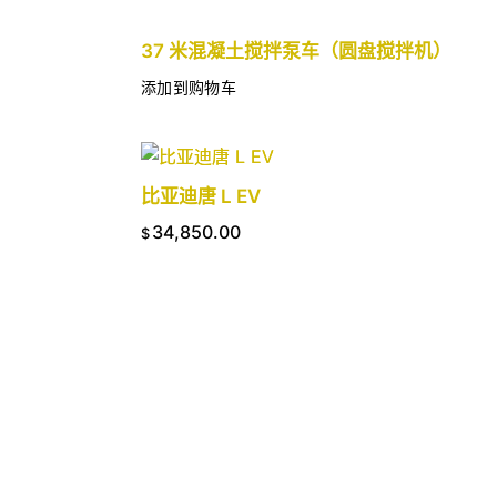
37 米混凝土搅拌泵车（圆盘搅拌机）
添加到购物车
比亚迪唐 L EV
34,850.00
$
添加到购物车