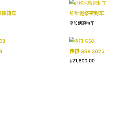
集装箱车
纤维泥浆密封车
添加到购物车
8
传祺 GS8 2025
21,800.00
$
添加到购物车