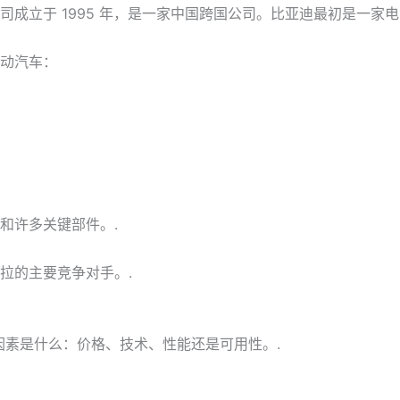
立于 1995 年，是一家中国跨国公司。比亚迪最初是一家电池
动汽车：
和许多关键部件。.
拉的主要竞争对手。.
因素是什么：价格、技术、性能还是可用性。.