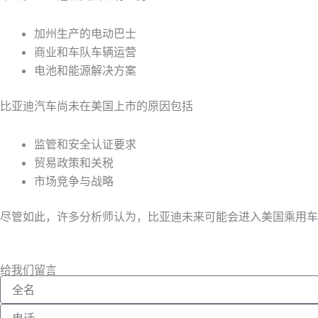
加州生产的电动巴士
商业和车队车辆运营
电池和能源解决方案
比亚迪汽车尚未在美国上市的原因包括
监管和安全认证要求
贸易政策和关税
市场竞争与战略
尽管如此，许多分析师认为，比亚迪未来可能会进入美国乘用车
给我们留言
全
名
电