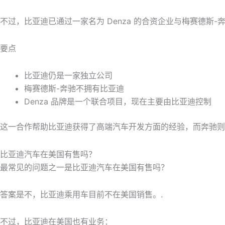
不过，比亚迪已通过一家名为 Denza 的合资企业与梅赛德斯
要点
比亚迪仍是一家独立公司
梅赛德斯-奔驰不拥有比亚迪
Denza 品牌是一个联合项目，现在主要由比亚迪控制
这一合作帮助比亚迪获得了高端汽车开发方面的经验，而奔驰则
比亚迪汽车在美国有售吗？
最常见的问题之一是比亚迪汽车在美国有售吗？
答案是不，比亚迪乘用车目前不在美国销售。.
不过，比亚迪在美国也有业务：