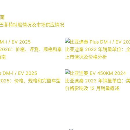
下
指南
一
、巴菲特持股情况及市场供应情况
页
V 2026：价格、评测、规格和秦
比亚迪秦 2023 年销量单位：
指南
上市情况及价格分析
s 2025：价格、规格和完整车型
比亚迪秦 2023 年销量单位：
价格影响及 12 月销量概述