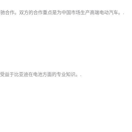
-奔驰合作。双方的合作重点是为中国市场生产高端电动汽车。.
受益于比亚迪在电池方面的专业知识。.