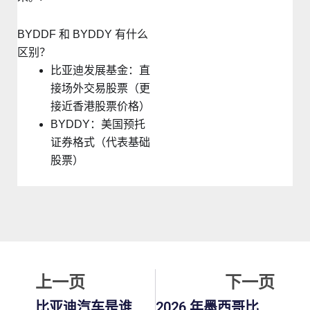
BYDDF 和 BYDDY 有什么
区别？
比亚迪发展基金：直
接场外交易股票（更
接近香港股票价格）
BYDDY：美国预托
证券格式（代表基础
股票）
上一页
下
上一页
下一页
比亚迪汽车是谁？比亚迪与特斯拉、所有权、美国上市情况及市场规模对比完整指南
2026 年墨西哥比亚迪汽车：车型、美元价格、墨西哥比亚迪海豚及完整购买指南