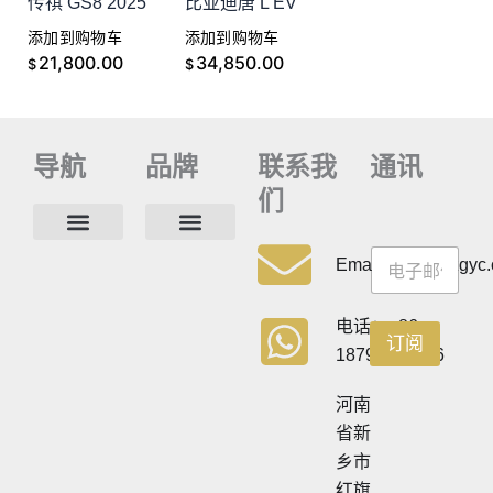
传祺 GS8 2025
比亚迪唐 L EV
添加到购物车
添加到购物车
21,800.00
34,850.00
$
$
导航
品牌
联系我
通讯
们
通
通
讯
联系方式
常见问题
隐私政策
Email:info@cdzgyc
讯
通
讯
通
电话：+86
订阅
讯
18790570716
河南
省新
乡市
红旗