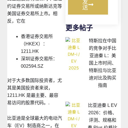
发
约证券交易所或纳斯达克等
送
美国证券交易所上市。相
反，它在
更多帖子
香港证券交易所
特斯拉在中国
（HKEX）：
的竞争对手比
1211.HK
亚迪秦 L：美
深圳证券交易所：
国上市时间、
002594.SZ
特斯拉与比亚
迪对比及购买
对于大多数国际投资者，尤
指南
其是美国投资者来说，
1211.HK 是最主要、最容
易访问的股票代码。.
比亚迪秦 L EV
2026：价格、
比亚迪是全球最大的电动汽
评测、规格和
车（EV）制造商之一，在
秦 Plus 价格比