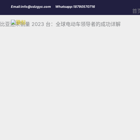
跳
Email:info@cdzgyc.com
Whatsapp:18790570716
首
至
内
比亚迪宋销量 2023 台：全球电动车领导者的成功详解
容