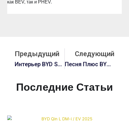
как BEV, так и PHEV.
Prev
С
Предыдущий
Следующий
Интерьер BYD Song Plus: Исчерпывающее Руководство По Роскоши, Цветам И Технологиям Будущего
Песня Плюс BYD: Окончательное Руководство По Революции Гибридных И Электрических Внедорожников В 2026-2027 Гг.
Последние Статьи