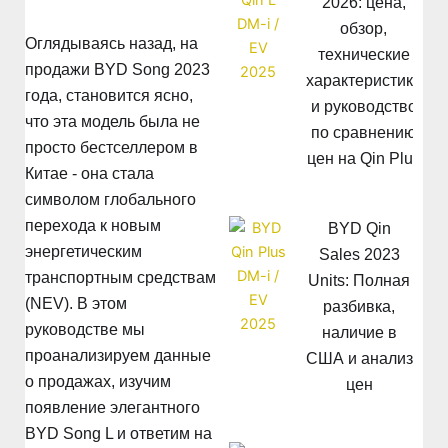
2026: цена,
обзор,
Оглядываясь назад, на
технические
продажи BYD Song 2023
характеристики
года, становится ясно,
и руководство
что эта модель была не
по сравнению
просто бестселлером в
цен на Qin Plus
Китае - она стала
символом глобального
перехода к новым
BYD Qin
энергетическим
Sales 2023
транспортным средствам
Units: Полная
(NEV). В этом
разбивка,
руководстве мы
наличие в
проанализируем данные
США и анализ
о продажах, изучим
цен
появление элегантного
BYD Song L и ответим на