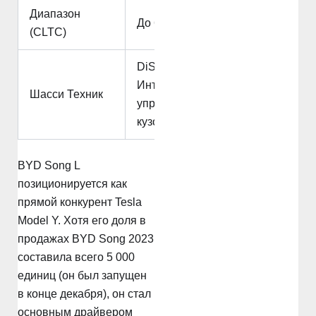
Диапазон
До 662 км
(CLTC)
DiSus-C
Интеллектуальное
Шасси Техник
управление
кузовом
BYD Song L
позиционируется как
прямой конкурент Tesla
Model Y. Хотя его доля в
продажах BYD Song 2023
составила всего 5 000
единиц (он был запущен
в конце декабря), он стал
основным драйвером