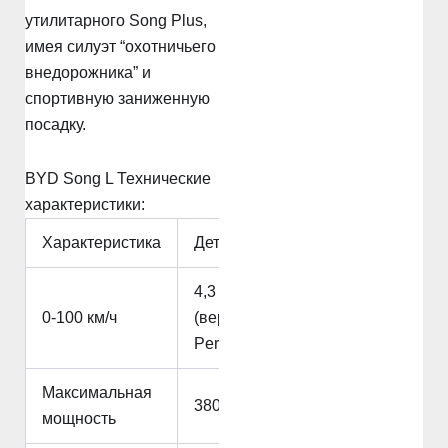
утилитарного Song Plus,
имея силуэт “охотничьего
внедорожника” и
спортивную заниженную
посадку.
BYD Song L Технические
характеристики:
Характеристика
Деталь
4,3 секунды
0-100 км/ч
(версия AWD
Performance)
Максимальная
380 кВт (517 л.с.)
мощность