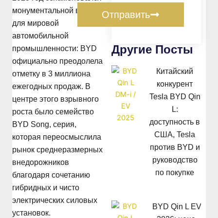
монументальной вехой
Отправить
для мировой
автомобильной
Другие Посты
промышленности: BYD
официально преодолела
Китайский
отметку в 3 миллиона
конкурент
ежегодных продаж. В
Tesla BYD Qin
центре этого взрывного
L:
роста было семейство
доступность в
BYD Song, серия,
США, Tesla
которая переосмыслила
против BYD и
рынок среднеразмерных
руководство
внедорожников
по покупке
благодаря сочетанию
гибридных и чисто
электрических силовых
BYD Qin L EV
установок.