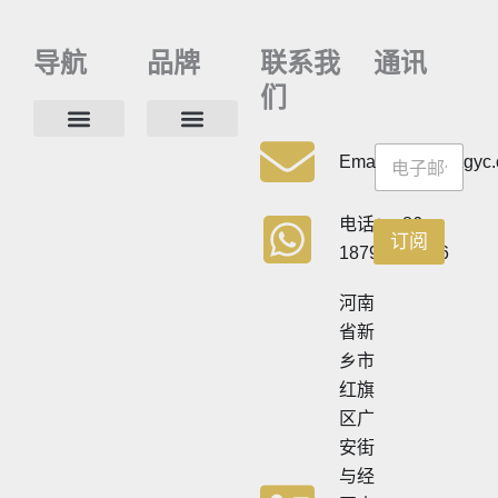
导航
品牌
联系我
通讯
们
通
通
讯
主页
博客
关于
联系方式
常见问题
隐私政策
卡车
迷你
领取
轿车
Email:info@cdzgyc
讯
电话：+86
订阅
18790570716
河南
省新
乡市
红旗
区广
安街
与经