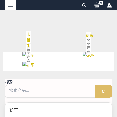
跳
搜
至
索
内
容
卡
SUV
车
轿
30
4 个
个
车
产
产
18
品
品
个
产
品
搜索
轿车