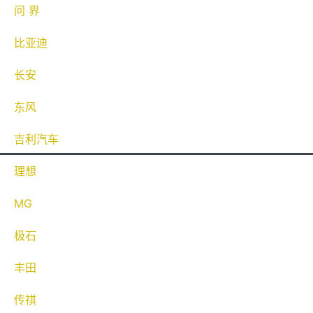
问 界
比亚迪
长安
东风
吉利汽车
理想
MG
极石
丰田
传祺