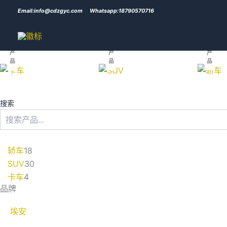
跳
Email:info@cdzgyc.com
Whatsapp:18790570716
卡
轿
至
车
SUV
车
内
4
30
18
容
个
个
个
产
产
产
品
品
品
4
1
3
搜索
个
8
0
产
个
个
品
产
产
轿车
18
品
品
SUV
30
卡车
4
品牌
埃安