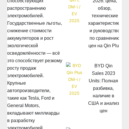
2026: цена,
способствующих
обзор,
распространению
технические
электромобилей.
характеристики
Государственные льготы,
и руководство
снижение стоимости
по сравнению
аккумуляторов и рост
цен на Qin Plus
экологической
осведомлённости — всё
это способствует резкому
BYD Qin
росту продаж
Sales 2023
электромобилей.
Units: Полная
Крупные
разбивка,
автопроизводители,
наличие в
такие как Tesla, Ford и
США и анализ
General Motors,
цен
вкладывают миллиарды
в разработку
электромобилей.