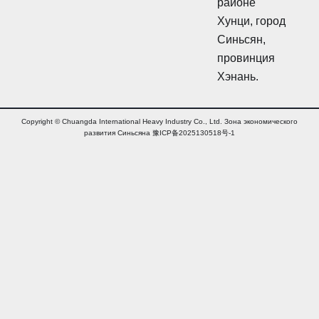
н
районе
ь
ь
Хунци, город
Синьсян,
провинция
Хэнань.
Copyright © Chuangda International Heavy Industry Co., Ltd. Зона экономического
развития Синьсяна 豫ICP备2025130518号-1