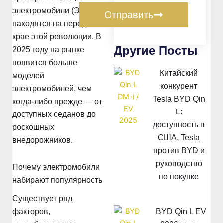
электромобили (ЭМ)
Отправить
находятся на переднем
крае этой революции. В
Другие Посты
2025 году на рынке
появится больше
Китайский
моделей
конкурент
электромобилей, чем
Tesla BYD Qin
когда-либо прежде — от
L:
доступных седанов до
доступность в
роскошных
США, Tesla
внедорожников.
против BYD и
руководство
Почему электромобили
по покупке
набирают популярность
Существует ряд
BYD Qin L EV
факторов,