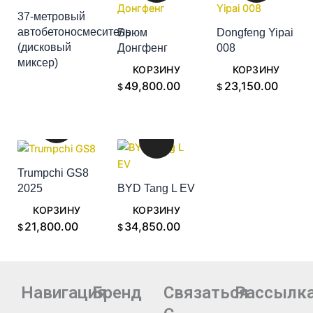
37-метровый
автобетоносмеситель
Брюм
Dongfeng Yipai
(дисковый
Донгфенг
008
ДОБАВИТЬ В
ДОБАВИТЬ В
ДОБАВИТЬ В
миксер)
КОРЗИНУ
КОРЗИНУ
КОРЗИНУ
49,800.00
23,150.00
$
$
Trumpchi GS8
2025
BYD Tang L EV
ДОБАВИТЬ В
ДОБАВИТЬ В
КОРЗИНУ
КОРЗИНУ
21,800.00
34,850.00
$
$
Навигация
Бренд
Связаться
Рассылк