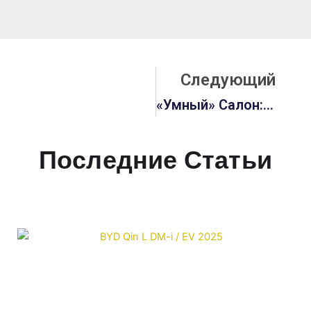
С
Следующий
«Умный» Салон: Как Китайские Электромобили Меняют Представление О Комфорте В Автомобиле
Последние Статьи