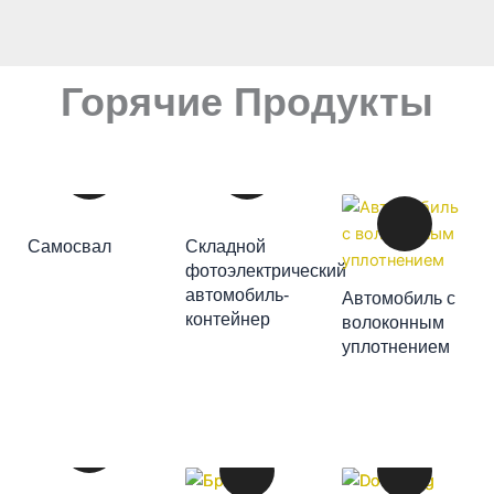
Горячие Продукты
ДОБАВИТЬ В
Самосвал
Складной
КОРЗИНУ
фотоэлектрический
автомобиль-
Автомобиль с
ДОБАВИТЬ В
контейнер
волоконным
ДОБАВИТЬ В
КОРЗИНУ
уплотнением
КОРЗИНУ