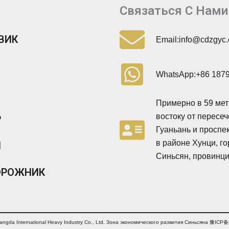
Связаться С Нами
ВИК
Email:info@cdzgyc
WhatsApp:+86 187
Примерно в 59 мет
востоку от пересе
P
Гуаньань и проспе
в районе Хунци, г
Н
Синьсян, провинци
ОРОЖНИК
uangda International Heavy Industry Co., Ltd. Зона экономического развития Синьсяна 豫IC