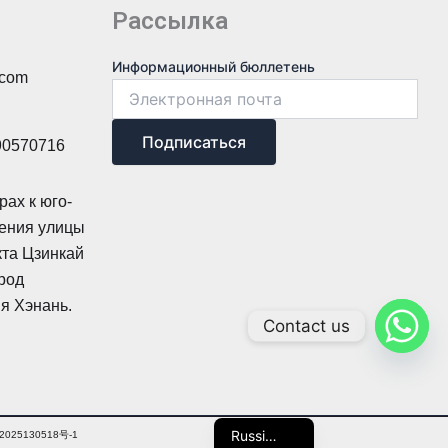
Рассылка
Информационный
Информационный бюллетень
.com
бюллетень
Информационный
Подписаться
90570716
рах к юго-
чения улицы
кта Цзинкай
ород
я Хэнань.
Contact us
Arabic
Chinese
English
Russian
P备2025130518号-1