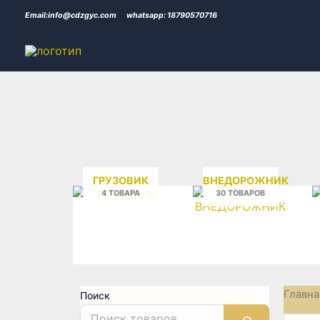
Перейти
Email:info@cdzgyc.com
whatsapp: 18790570716
к
содержимому
ГРУЗОВИК
ВНЕДОРОЖНИК
4 ТОВАРА
30 ТОВАРОВ
Главна
Поиск