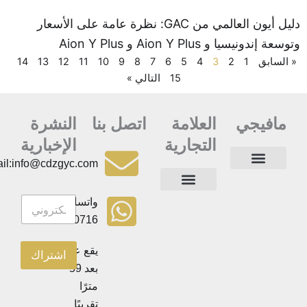
دليل أيون العالمي من GAC: نظرة عامة على الأسعار
 إندونيسيا و Aion Y Plus و Aion Y Plus
السابق
1
2
3
4
5
6
7
8
9
10
11
12
13
14
15
التالي »
مافيجي
العلامة
اتصل بنا
النشرة
التجارية
الإخبارية
Email:info@cdzgyc.com
أسئلة وأجوبة
جهات الاتصال
الصفحة الرئيسية
سياسة الخصوصية
ا
ا
واتساب:+86
ل
سيارات الدفع الرباعي
مركبة متعددة الأغراض
ل
إ
18790570716
ن
خ
ش
ب
يقع على
ر
اشتراك
ا
ة
ر
بعد 59
ا
ي
مترًا
ل
ة
إ
تقريبًا