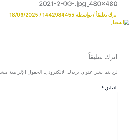
2021-2-0G-.jpg_480x480
خطي
Email:info@cdzgyc.com
واتساب: 18790570716
لى
اترك تعليقاً
/ بواسطة
1442984455
/
18/06/2025
لمحتوى
اترك تعليقاً
لن يتم نشر عنوان بريدك الإلكتروني.
الحقول الإلزامية مشار
التعليق
*