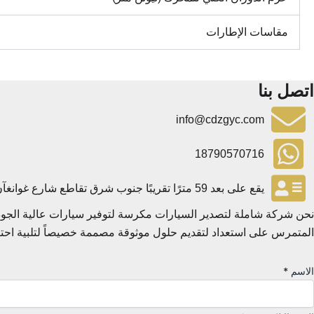
مقاسات الإطارات
اتصل بنا
info@cdzgyc.com
18790570716
يقع على بعد 59 مترًا تقريبًا جنوب شرق تقاطع شارع غوانغآن وشارع جينغكاي في منطقة هونغ تشي، مدينة شينشيانغ، مقاطعة خنان.
نحن شركة شاملة لتصدير السيارات مكرسة لتوفير سيارات عالية الجودة
المتمرس على استعداد لتقديم حلول موثوقة مصممة خصيصاً لتلبية احتيا
الاسم
*