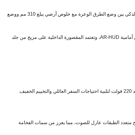
تقنية الهيكل: مزوّد بنظام التعليق الهيدروليكي الذكي Yun-van-P، الذي يمكنه ضبط ارتفاع نظام التعليق والتخميد بفاعلية، وتحقيق التبديل الذكي بين وضع الطرق الوعرة مع خلوص أرضي يبلغ 310 مم ووضع
تجربة مقصورة القيادة: تم تجهيزها بنظام التفاعل الذكي Dilink 5.0 Dilink 5.0، وشاشة تحكم مركزية عائمة قياس 16 بوصة وشاشة عرض أمامية AR-HUD، وتعتمد المقصورة الداخلية على مزيج من جلد
جاج متعدد الطبقات عازل للصوت، مما يعزز من سمات الفخامة