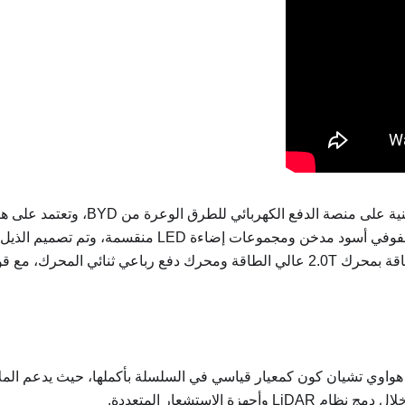
تيتان 8 2025 هي سيارة دفع رباعي
شكل الصندوق العائلي، وتم تجهيز الواجهة الأمامية بشبك 
ة الذكية: تم تجهيز نظام ADS 3.0 للقيادة الذكية ADS 3.0 من هواوي تشيان كون كمعيار قياسي في السل
 الاستشعار المتعددة.