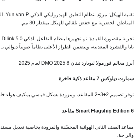
المناطق الحضرية مع خفض تلقائي للهيكل بمقدار 30 مم.
نابا والقشرة المعدنية، ويتضمن الطراز الأعلى نظاماً صوتياً ديوالي بـ 22 مكبراً للصوت.
أبرز معالم فورمولا ليوبارد تيتان 8 DMO 2025 لعام 2025
سمارت ديلوكس 7 مقاعد ذكية فاخرة
توفر تصميم 2+3+2 للمقاعد، ومزودة بشكل قياسي بمكيف هواء خلفي مستقل وفتحة سقف بانورامية، وتدعم وظيفة التفريغ الخارجي بجهد 220 فولت لتلبية احتياجات السفر العائلي والتخييم الخفيف.
Smart Flagship Edition 6 مقاعد
مقاعد الصف الثاني الهوائية المحسّنة والمزودة بخاصية تعديل مسن
والراحة.