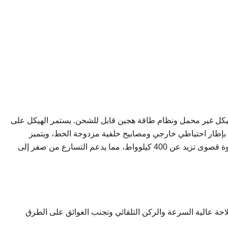
 فاخرة وقوية مبنية على منصة الدفع الكهربائي للطرق الوعرة من BYD، وتعتمد على هيكل غير محمل ونظام طاقة هجين قابل للشحن. يستمر الهيكل على
أمامي مصفوفي أسود مدخن ومجموعات إضاءة LED منقسمة، وتم تصميم الذيل بإطار احتياطي خارجي ومصابيح خلفية مزدوجة الخط، ويتميز
الشكل العام بإحساس القوة والتميز التكنولوجي. تم تجهيز نظام الطاقة بمحرك 2.0T عالي الطاقة ومحرك دفع رباعي ثنائي المحرك، مع قوة قصوى تزيد عن 400 كيلوواط، مما يدعم التسارع من صفر إلى
سلة بأكملها، حيث يدعم الملاحة عالية السرعة والركن التلقائي وتجنب العوائق على الطرق