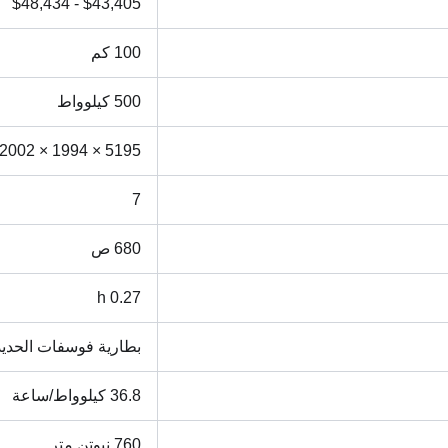
$43,405 - $48,434
100 كم
500 كيلوواط
5195 × 1994 × 2002 مم
7
680 ص
0.27 h
بطارية فوسفات الحديد 
36.8 كيلوواط/ساعة
760 نيوتن متر