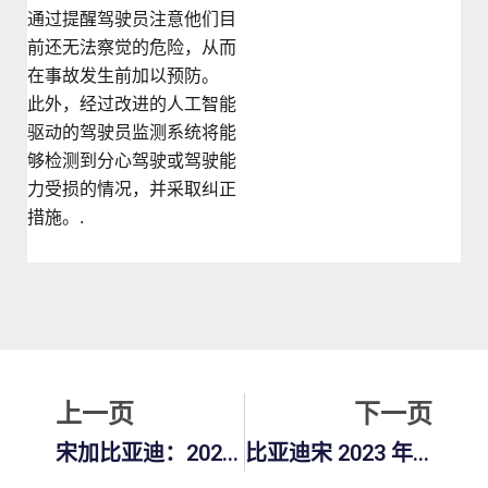
通过提醒驾驶员注意他们目
前还无法察觉的危险，从而
在事故发生前加以预防。
此外，经过改进的人工智能
驱动的驾驶员监测系统将能
够检测到分心驾驶或驾驶能
力受损的情况，并采取纠正
措施。.
上一页
下
上一页
下一页
宋加比亚迪：2026-2027 年混合动力和电动 SUV 革命终极指南
比亚迪宋 2023 年销量单位：分析 2023 年总销量和全球市场影响