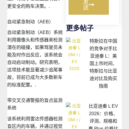
发
更安全的购车决策。.
送
自动紧急制动（AEB）
更多帖子
自动紧急制动（AEB）系统
利用摄像头和传感器来检测
特斯拉在中国
潜在的碰撞，如果驾驶员未
的竞争对手比
能及时作出反应，该系统会
亚迪秦 L：美
自动启动制动。研究表明，
国上市时间、
这项技术能显著减少追尾事
特斯拉与比亚
故，目前已成为大多数新车
迪对比及购买
的标准配置。.
指南
带交叉交通警报的盲点监测
比亚迪秦 L EV
系统
2026：价格、
该系统利用雷达传感器检测
评测、规格和
盲区内的车辆，并通过视觉
秦 Plus 价格比