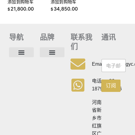
添加到购物车
添加到购物车
21,800.00
34,850.00
$
$
导航
品牌
联系我
通讯
们
通
通
讯
联系方式
常见问题
隐私政策
Email:info@cdzgyc
讯
电话：+86
订阅
18790570716
河南
省新
乡市
红旗
区广