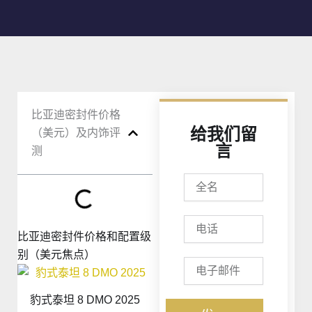
比亚迪密封件价格
给我们留
（美元）及内饰评
言
测
全
名
电
话
比亚迪密封件价格和配置级
别（美元焦点）
电
子
邮
豹式泰坦 8 DMO 2025
件