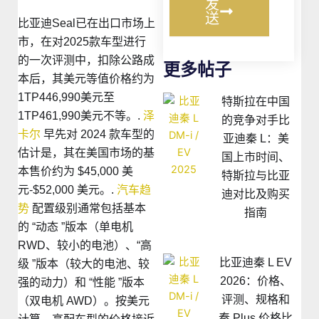
发
送
比亚迪Seal已在出口市场上
市，在对2025款车型进行
的一次评测中，扣除公路成
更多帖子
本后，其美元等值价格约为
1TP446,990美元至
特斯拉在中国
1TP461,990美元不等。.
泽
的竞争对手比
卡尔
早先对 2024 款车型的
亚迪秦 L：美
估计是，其在美国市场的基
国上市时间、
本售价约为 $45,000 美
特斯拉与比亚
元-$52,000 美元。.
汽车趋
迪对比及购买
势
配置级别通常包括基本
指南
的 “动态 ”版本（单电机
RWD、较小的电池）、“高
比亚迪秦 L EV
级 ”版本（较大的电池、较
2026：价格、
强的动力）和 “性能 ”版本
评测、规格和
（双电机 AWD）。按美元
秦 Plus 价格比