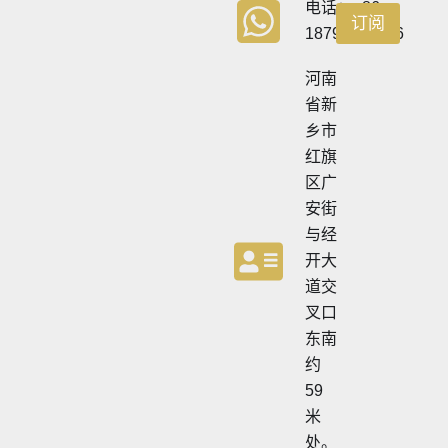
电话：+86
订阅
18790570716
河南
省新
乡市
红旗
区广
安街
与经
开大
道交
叉口
东南
约
59
米
处。