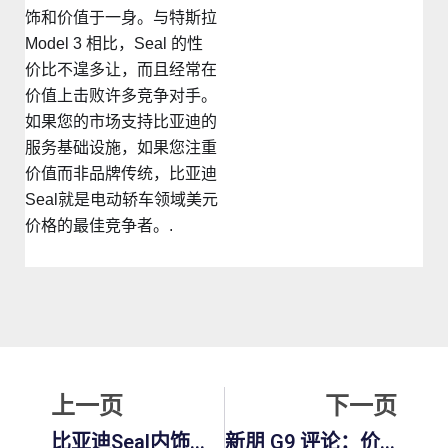
饰和价值于一身。与特斯拉
Model 3 相比，Seal 的性
价比不遑多让，而且经常在
价值上击败许多竞争对手。
如果您的市场支持比亚迪的
服务基础设施，如果您注重
价值而非品牌传统，比亚迪
Seal就是电动轿车领域美元
价格的最佳竞争者。.
上一页
下
上一页
下一页
比亚迪Seal内饰评测：舒适、品质和技术
新朋 G9 评论：价格、续航里程、内饰和 2025 年购买指南