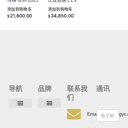
传祺 GS8 2025
比亚迪唐 L EV
添加到购物车
添加到购物车
21,800.00
34,850.00
$
$
导航
品牌
联系我
通讯
们
通
通
讯
联系方式
常见问题
隐私政策
Email:info@cdzgyc
讯