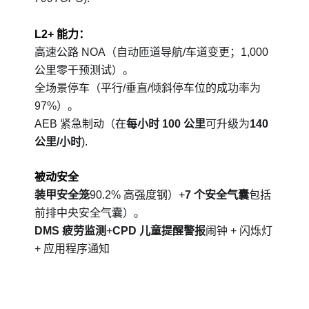
L2+ 能力：
高速公路 NOA（自动匝道导航/车道变更；1,000
公里零干预测试）。
全场景停车（平行/垂直/倾斜停车位的成功率为
97%）。
AEB 紧急制动（在
每小时 100 公里
可升级为
140
公里/小时
).
被动安全
装甲安全笼
90.2% 高强度钢）+
7 个安全气囊
包括
前排中央安全气囊）。
DMS 疲劳监测
+
CPD 儿童提醒警报
闹钟 + 闪烁灯
+ 应用程序通知