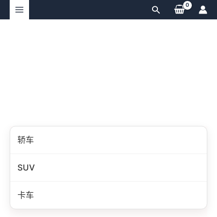
跳
搜
至
索
内
容
轿车
SUV
卡车