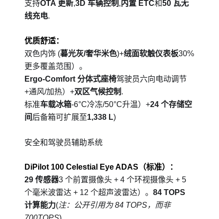
支持
OTA 更新
,
3D 车辆控制
,
内置 ETC
和
50 瓦无
线充电
.
优质舒适：
双色内饰 (
暮光灰/奢华米色
)+
绒面软触仪表板
30%
更多覆盖范围）。
Ergo-Comfort 分体式座椅
驾驶员六向电动调节
+通风/加热）+
双区气候控制
.
标准
车载冰箱
-6°C冷冻/50°C升温）+
24 个存储空
间
后备箱可扩展至
1,338 L
)
安全和驾驶员辅助系统
DiPilot 100 Celestial Eye ADAS（标准）：
29 传感器
3 个前置摄像头 + 4 个环视摄像头 + 5
个毫米波雷达 + 12 个超声波雷达）。
84 TOPS
计算能力
(
注：公开引用为 84 TOPS，而非
700TOPS
).