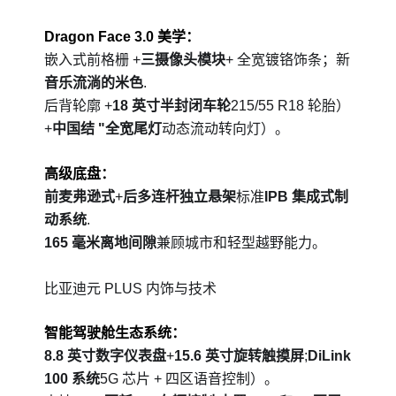
Dragon Face 3.0 美学：
嵌入式前格栅 +
三摄像头模块
+ 全宽镀铬饰条；新
音乐流淌的米色
.
后背轮廓 +
18 英寸半封闭车轮
215/55 R18 轮胎）
+
中国结 "全宽尾灯
动态流动转向灯）。
高级底盘：
前麦弗逊式
+
后多连杆独立悬架
标准
IPB 集成式制
动系统
.
165 毫米离地间隙
兼顾城市和轻型越野能力。
比亚迪元 PLUS 内饰与技术
智能驾驶舱生态系统：
8.8 英寸数字仪表盘
+
15.6 英寸旋转触摸屏
;
DiLink
100 系统
5G 芯片 + 四区语音控制）。