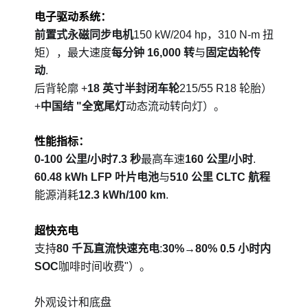
电子驱动系统：
前置式永磁同步电机
150 kW/204 hp，310 N-m 扭
矩），最大速度
每分钟 16,000 转
与
固定齿轮传
动
.
后背轮廓 +
18 英寸半封闭车轮
215/55 R18 轮胎）
+
中国结 "全宽尾灯
动态流动转向灯）。
性能指标：
0-100 公里/小时7.3 秒
最高车速
160 公里/小时
.
60.48 kWh LFP 叶片电池
与
510 公里 CLTC 航程
能源消耗
12.3 kWh/100 km
.
超快充电
支持
80 千瓦直流快速充电
:
30%→80% 0.5 小时内
SOC
咖啡时间收费"）。
外观设计和底盘