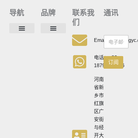
导航
品牌
联系我
通讯
们
通
通
讯
联系方式
常见问题
隐私政策
Email:info@cdzgyc
讯
通
讯
通
电话：+86
订阅
讯
18790570716
河南
省新
乡市
红旗
区广
安街
与经
开大