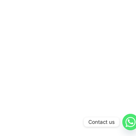
Contact us
Arabic
Russian