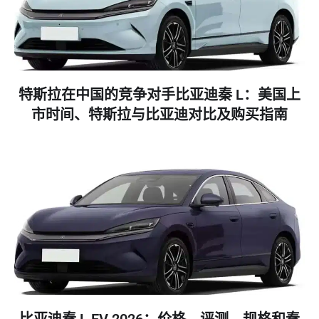
特斯拉在中国的竞争对手比亚迪秦 L：美国上
市时间、特斯拉与比亚迪对比及购买指南
比亚迪秦 L EV 2026：价格、评测、规格和秦