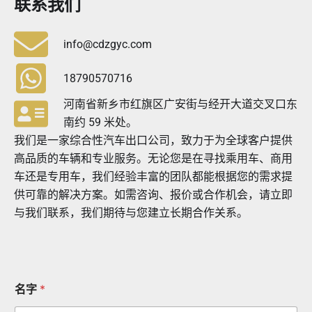
联系我们
info@cdzgyc.com
18790570716
河南省新乡市红旗区广安街与经开大道交叉口东
南约 59 米处。
我们是一家综合性汽车出口公司，致力于为全球客户提供
高品质的车辆和专业服务。无论您是在寻找乘用车、商用
车还是专用车，我们经验丰富的团队都能根据您的需求提
供可靠的解决方案。如需咨询、报价或合作机会，请立即
与我们联系，我们期待与您建立长期合作关系。
名字
*