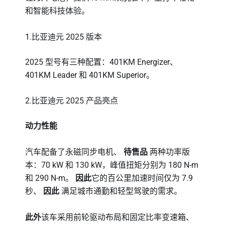
和智能科技体验。
1.比亚迪元 2025 版本
2025 型号有三种配置：401KM Energizer、
401KM Leader 和 401KM Superior。
2.比亚迪元 2025 产品亮点
动力性能
汽车配备了永磁同步电机、
待售品
两种功率版
本：70 kW 和 130 kW，峰值扭矩分别为 180 N-m
和 290 N-m。
因此
它的百公里加速时间仅为 7.9
秒、
因此
满足城市通勤和轻型驾驶的需求。
此外
该车采用前轮驱动布局和固定比率变速箱、