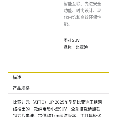
智能互联、先进安全
功能、时尚设计、现
代内饰和高效环保性
能。
SUV
类别
比亚迪
品牌：
描述
产品规格
比亚迪元（ATTO）UP 2025车型是比亚迪王朝网
络推出的一款纯电动小型SUV，全系搭载磷酸铁
锂刀片电池，提供401km续航版本，主打年轻化