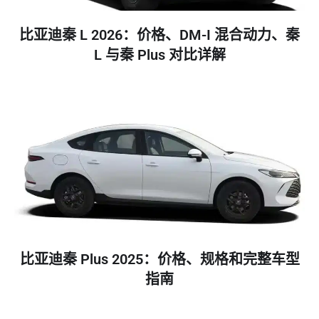
比亚迪秦 L 2026：价格、DM-I 混合动力、秦
L 与秦 Plus 对比详解
比亚迪秦 Plus 2025：价格、规格和完整车型
指南