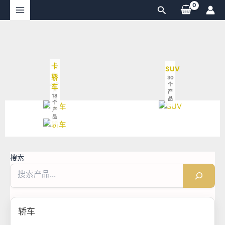
跳
搜
至
索
内
容
卡
SUV
车
轿
30
4 个
个
车
产
产
18
品
品
个
产
品
搜索
轿车