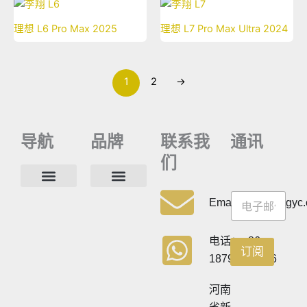
理想 L6 Pro Max 2025
理想 L7 Pro Max Ultra 2024
1
2
→
导航
品牌
联系我
通讯
们
通
通
讯
主页
博客
关于
联系方式
常见问题
隐私政策
卡车
迷你
领取
轿车
Email:info@cdzgyc
讯
通
讯
通
电话：+86
订阅
讯
18790570716
河南