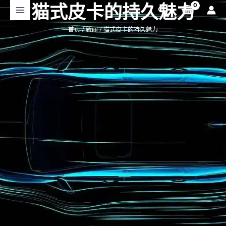
跳
猫式皮卡的持久魅力
搜
至
索
内
首页
/
新闻
/ 猫式皮卡的持久魅力
容