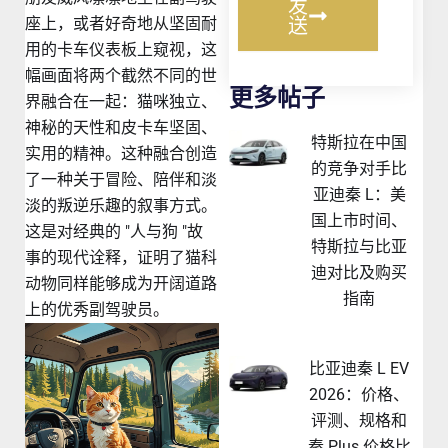
发
座上，或者好奇地从坚固耐
送
用的卡车仪表板上窥视，这
幅画面将两个截然不同的世
更多帖子
界融合在一起：猫咪独立、
神秘的天性和皮卡车坚固、
特斯拉在中国
实用的精神。这种融合创造
的竞争对手比
了一种关于冒险、陪伴和淡
亚迪秦 L：美
淡的叛逆乐趣的叙事方式。
国上市时间、
这是对经典的 "人与狗 "故
特斯拉与比亚
事的现代诠释，证明了猫科
迪对比及购买
动物同样能够成为开阔道路
指南
上的优秀副驾驶员。
比亚迪秦 L EV
2026：价格、
评测、规格和
秦 Plus 价格比