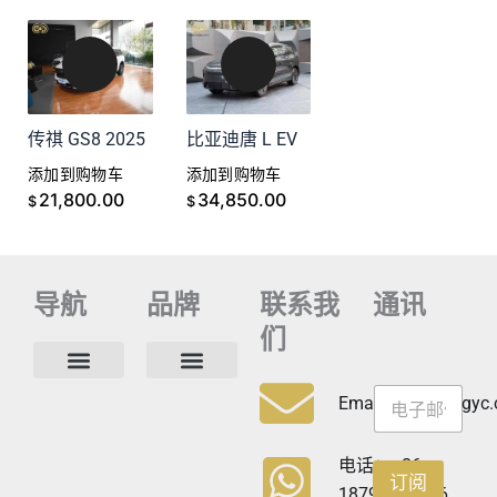
传祺 GS8 2025
比亚迪唐 L EV
添加到购物车
添加到购物车
21,800.00
34,850.00
$
$
导航
品牌
联系我
通讯
们
通
通
讯
联系方式
常见问题
隐私政策
Email:info@cdzgyc
讯
通
讯
通
电话：+86
订阅
讯
18790570716