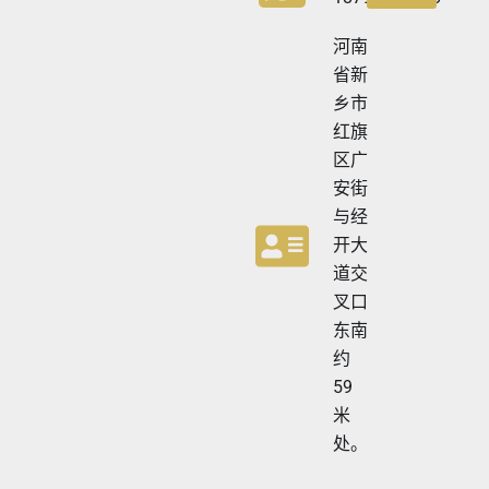
河南
省新
乡市
红旗
区广
安街
与经
开大
道交
叉口
东南
约
59
米
处。