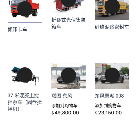
折叠式光伏集装
箱车
纤维泥浆密封车
添加到购物车
倾卸卡车
添加到购物车
添加到购物车
37 米混凝土搅
岚图-东风
东风翼派 008
拌泵车（圆盘搅
添加到购物车
添加到购物车
拌机）
添加到购物车
49,800.00
23,150.00
$
$