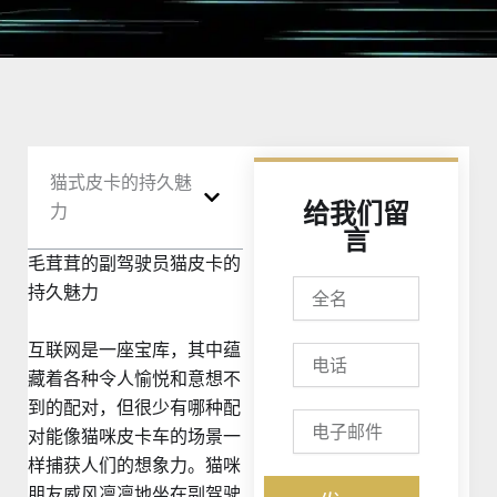
猫式皮卡的持久魅
给我们留
力
言
毛茸茸的副驾驶员猫皮卡的
全
持久魅力
名
互联网是一座宝库，其中蕴
电
话
藏着各种令人愉悦和意想不
到的配对，但很少有哪种配
电
对能像猫咪皮卡车的场景一
子
邮
样捕获人们的想象力。猫咪
件
朋友威风凛凛地坐在副驾驶