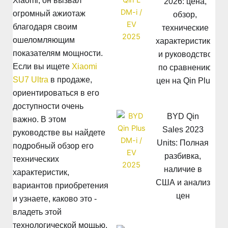
Xiaomi, он вызвал
2026: цена,
огромный ажиотаж
обзор,
благодаря своим
технические
ошеломляющим
характеристики
показателям мощности.
и руководство
Если вы ищете
Xiaomi
по сравнению
SU7 Ultra
в продаже,
цен на Qin Plus
ориентироваться в его
доступности очень
BYD Qin
важно. В этом
Sales 2023
руководстве вы найдете
Units: Полная
подробный обзор его
разбивка,
технических
наличие в
характеристик,
США и анализ
вариантов приобретения
цен
и узнаете, каково это -
владеть этой
технологической мощью.