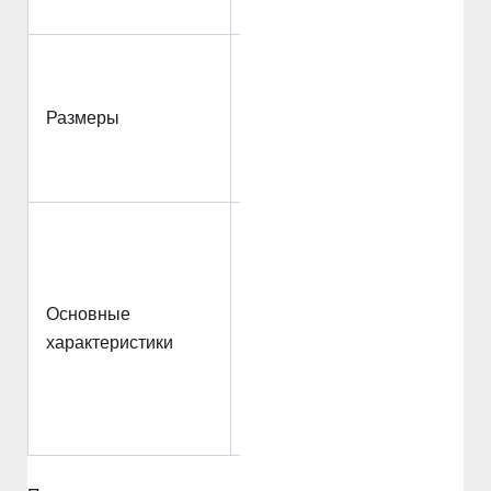
~11 минут
5 070 мм Д x 1
970 мм Ш x 1
Размеры
465 мм В,
Колесная база:
3 000 мм
Карбон-
керамические
тормоза,
Основные
адаптивная
характеристики
пневматическая
подвеска,
активный
задний спойлер