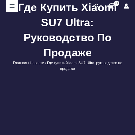
Перейти
Где Купить Xiaomi
Поиск
к
содержимому
SU7 Ultra:
Руководство По
Продаже
Главная
/
Новости
/ Где купить Xiaomi SU7 Ultra: руководство по
продаже