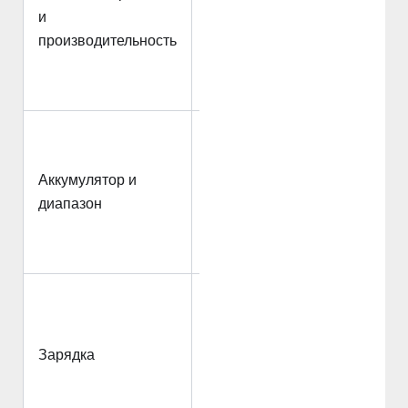
и
1,98 с,
производительность
максимальная
скорость >350
км/ч
Аккумулятор
CATL Qilin 2.0
Аккумулятор и
емкостью 93,7
диапазон
кВт-ч, дальность
хода ~630 км по
CLTC
Поддерживает
сверхбыструю
зарядку (490 кВт
Зарядка
постоянного
тока), 10-80% за