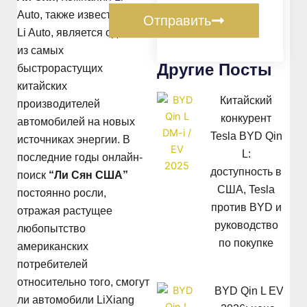
Auto, также известная как
Отправить
Li Auto, является одним
из самых
Другие Посты
быстрорастущих
китайских
Китайский
производителей
конкурент
автомобилей на новых
Tesla BYD Qin
источниках энергии. В
L:
последние годы онлайн-
доступность в
поиск
“Ли Сян США”
США, Tesla
постоянно росли,
против BYD и
отражая растущее
руководство
любопытство
по покупке
американских
потребителей
относительно того, смогут
BYD Qin L EV
ли автомобили LiXiang