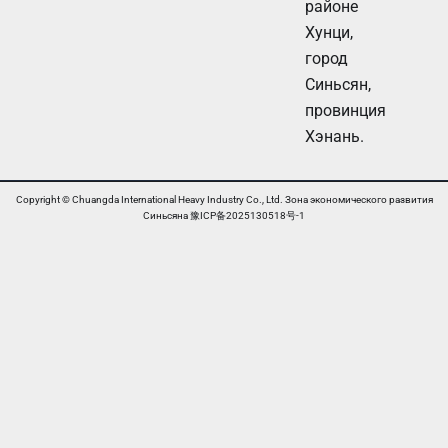
н
районе
й
ь
И
Хунци,
н
город
ф
Синьсян,
о
р
провинция
м
Хэнань.
а
ц
и
о
Copyright © Chuangda International Heavy Industry Co., Ltd. Зона экономического развития
н
Синьсяна 豫ICP备2025130518号-1
н
ы
й