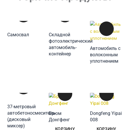
ДОБАВИТЬ В
Самосвал
Складной
КОРЗИНУ
фотоэлектрический
автомобиль-
Автомобиль с
ДОБАВИТЬ В
контейнер
волоконным
ДОБАВИТЬ В
КОРЗИНУ
уплотнением
КОРЗИНУ
37-метровый
автобетоносмеситель
Брюм
Dongfeng Yipai
(дисковый
Донгфенг
008
ДОБАВИТЬ В
ДОБАВИТЬ В
ДОБАВИТЬ В
миксер)
КОРЗИНУ
КОРЗИНУ
КОРЗИНУ