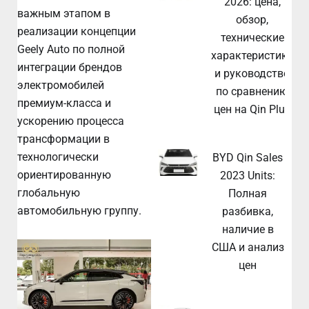
2026: цена,
важным этапом в
обзор,
реализации концепции
технические
Geely Auto по полной
характеристики
интеграции брендов
и руководство
электромобилей
по сравнению
премиум-класса и
цен на Qin Plus
ускорению процесса
трансформации в
технологически
BYD Qin Sales
ориентированную
2023 Units:
глобальную
Полная
автомобильную группу.
разбивка,
наличие в
США и анализ
цен