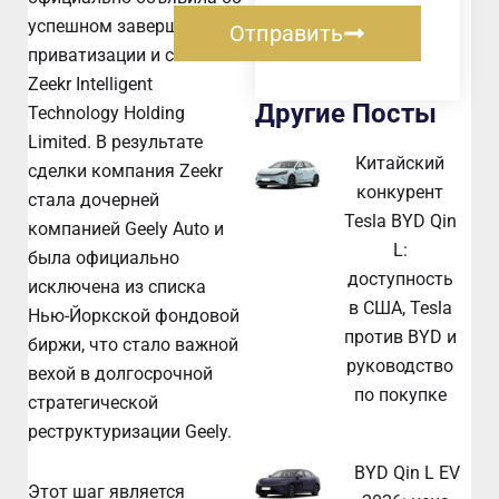
успешном завершении
Отправить
приватизации и слияния
Zeekr Intelligent
Другие Посты
Technology Holding
Limited. В результате
Китайский
сделки компания Zeekr
конкурент
стала дочерней
Tesla BYD Qin
компанией Geely Auto и
L:
была официально
доступность
исключена из списка
в США, Tesla
Нью-Йоркской фондовой
против BYD и
биржи, что стало важной
руководство
вехой в долгосрочной
по покупке
стратегической
реструктуризации Geely.
BYD Qin L EV
Этот шаг является