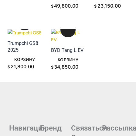
49,800.00
23,150.00
$
$
Trumpchi GS8
2025
BYD Tang L EV
ДОБАВИТЬ В
ДОБАВИТЬ В
КОРЗИНУ
КОРЗИНУ
21,800.00
34,850.00
$
$
Навигация
Бренд
Связаться
Рассылк