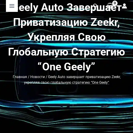
Перейти
Geely Auto Завершает
Поиск
к
содержимому
Приватизацию Zeekr,
Укрепляя Свою
Глобальную Стратегию
“One Geely”
Главная
/
Новости
/ Geely Auto завершает приватизацию Zeekr,
укрепляя свою глобальную стратегию “One Geely”