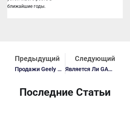
ближайшие годы.
Prev
С
Предыдущий
Следующий
Продажи Geely Galaxy E5 Превысили 230 000 Единиц, Поскольку Модель 2026 Года Получила Значительные Обновления
Является Ли GAC Trumpchi GS8 Хорошим Автомобилем?
Последние Статьи