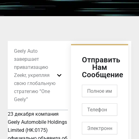
Geely Auto
Отправить
завершает
Нам
приватизацию
Сообщение
Zeekr, укрепляя
свою глобальную
Полное
стратегию “One
имя
Geely”
Телефон
23 декабря компания
Geely Automobile Holdings
Электронная
Limited (HK:0175)
почта
официально объявила об