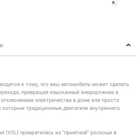
Поиск
томобили
Faq
Блог
О
Контакты
ии
сводится к тому, что ваш автомобиль может сделать
 перехода, превращая изысканный внедорожник в
с отключением электричества в доме или просто
 с которым традиционные двигатели внутреннего
ad (V2L) превратилась из “приятной” роскоши в