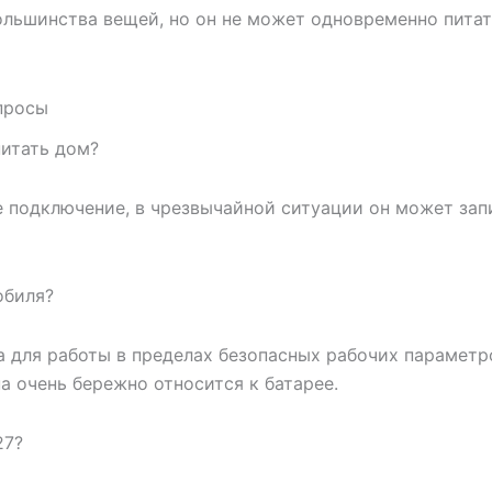
ольшинства вещей, но он не может одновременно пита
просы
питать дом?
ое подключение, в чрезвычайной ситуации он может за
обиля?
а для работы в пределах безопасных рабочих параметро
а очень бережно относится к батарее.
27?