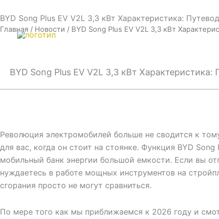
Перейти
Email:info@cdzgyc.com
whatsapp: 18790570716
BYD Song Plus EV V2L 3,3 кВт Характеристика: Путев
к
Главная
/
Новости
/ BYD Song Plus EV V2L 3,3 кВт Характер
содержимому
BYD Song Plus EV V2L 3,3 кВт Характеристика
Революция электромобилей больше не сводится к тому,
для вас, когда он стоит на стоянке. Функция BYD Son
мобильный банк энергии большой емкости. Если вы от
нуждаетесь в работе мощных инструментов на стройпл
сгорания просто не могут сравниться.
По мере того как мы приближаемся к 2026 году и смот