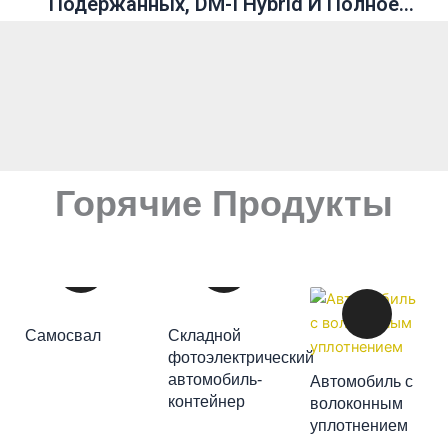
Подержанных, DM-I Hybrid И Полное
Руководство
Горячие Продукты
ДОБАВИТЬ В
Самосвал
Складной
КОРЗИНУ
фотоэлектрический
автомобиль-
Автомобиль с
ДОБАВИТЬ В
контейнер
волоконным
ДОБАВИТЬ В
КОРЗИНУ
уплотнением
КОРЗИНУ