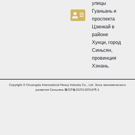
л
улицы
л
л
л
Гуаньань и
е
е
т
проспекта
т
е
Цзинкай в
е
н
н
районе
ь
ь
Хунци, город
Синьсян,
провинция
Хэнань.
Copyright © Chuangda International Heavy Industry Co., Ltd. Зона экономического
развития Синьсяна 豫ICP备2025130518号-1