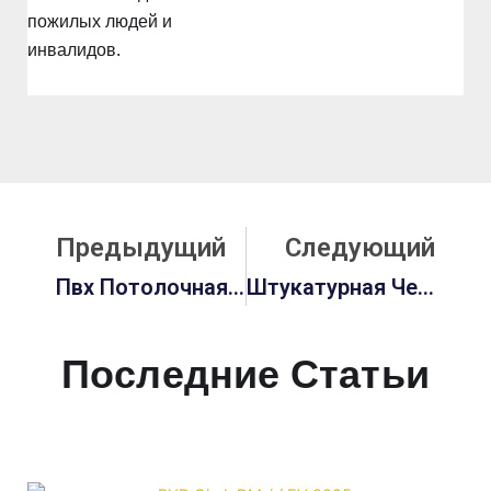
пожилых людей и
инвалидов.
Prev
С
Предыдущий
Следующий
Пвх Потолочная Плитка Дешево: Исчерпывающее Руководство Для Глобальных Покупателей
Штукатурная Черепица: Исчерпывающее Руководство Для Глобальных Покупателей
Последние Статьи