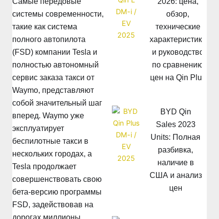
2026: цена,
Самые передовые
обзор,
системы современности,
технические
такие как система
характеристики
полного автопилота
и руководство
(FSD) компании Tesla и
по сравнению
полностью автономный
цен на Qin Plus
сервис заказа такси от
Waymo, представляют
собой значительный шаг
BYD Qin
вперед. Waymo уже
Sales 2023
эксплуатирует
Units: Полная
беспилотные такси в
разбивка,
нескольких городах, а
наличие в
Tesla продолжает
США и анализ
совершенствовать свою
цен
бета-версию программы
FSD, задействовав на
дорогах миллионы