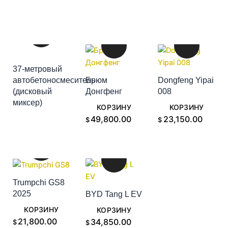
37-метровый
автобетоносмеситель
Брюм
Dongfeng Yipai
(дисковый
Донгфенг
008
ДОБАВИТЬ В
ДОБАВИТЬ В
ДОБАВИТЬ В
миксер)
КОРЗИНУ
КОРЗИНУ
КОРЗИНУ
49,800.00
23,150.00
$
$
Trumpchi GS8
2025
BYD Tang L EV
ДОБАВИТЬ В
ДОБАВИТЬ В
КОРЗИНУ
КОРЗИНУ
21,800.00
34,850.00
$
$