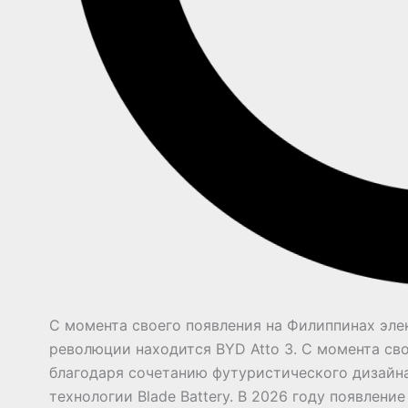
С момента своего появления на Филиппинах эле
революции находится BYD Atto 3. С момента св
благодаря сочетанию футуристического дизайна
технологии Blade Battery. В 2026 году появлен