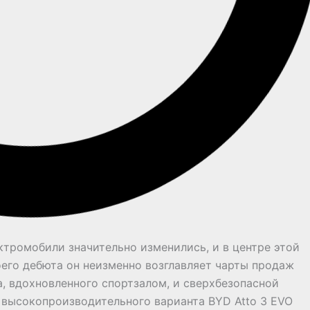
ктромобили значительно изменились, и в центре этой
оего дебюта он неизменно возглавляет чарты продаж
, вдохновленного спортзалом, и сверхбезопасной
ие высокопроизводительного варианта BYD Atto 3 EVO