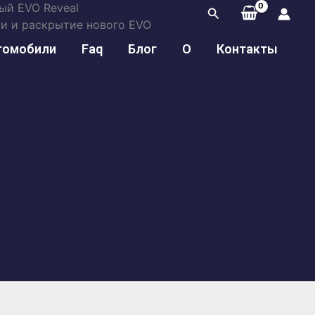
вый EVO Reveal
Поиск
ики и раскрытие нового EVO
томобили
Faq
Блог
О
Контакты