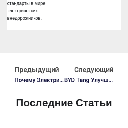
стандарты в мире
электрических
внедорожников.
Prev
С
Предыдущий
Следующий
Почему Электрический Внедорожник BYD Tang Станет Переломным Моментом В 2025 Году
BYD Tang Улучшение И Индивидуализация Интерьера: Полное Руководство
Последние Статьи