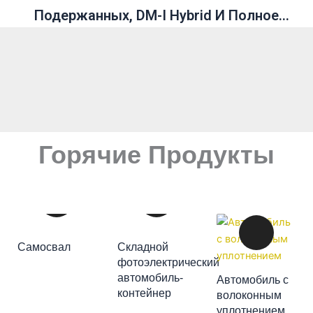
Подержанных, DM-I Hybrid И Полное
Руководство
Горячие Продукты
ДОБАВИТЬ В
Самосвал
Складной
КОРЗИНУ
фотоэлектрический
автомобиль-
Автомобиль с
ДОБАВИТЬ В
контейнер
волоконным
ДОБАВИТЬ В
КОРЗИНУ
уплотнением