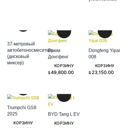
КОРЗИНУ
37-метровый
автобетоносмеситель
Брюм
Dongfeng Yipai
(дисковый
Донгфенг
008
ДОБАВИТЬ В
ДОБАВИТЬ В
ДОБАВИТЬ В
миксер)
КОРЗИНУ
КОРЗИНУ
КОРЗИНУ
49,800.00
23,150.00
$
$
Trumpchi GS8
2025
BYD Tang L EV
ДОБАВИТЬ В
ДОБАВИТЬ В
КОРЗИНУ
КОРЗИНУ