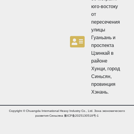
н
ы
юго-востоку
ы
й
от
й
б
б
ю
пересечения
ю
л
улицы
л
л
л
Гуаньань и
е
е
т
проспекта
т
е
Цзинкай в
е
н
н
районе
ь
ь
Хунци, город
Синьсян,
провинция
Хэнань.
Copyright © Chuangda International Heavy Industry Co., Ltd. Зона экономического
развития Синьсяна 豫ICP备2025130518号-1