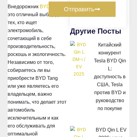
Внедорожник
BYD Tang
Отправить
это отличный выбор для
тех, кто ищет
Другие Посты
электромобиль,
сочетающий в себе
Китайский
производительность,
конкурент
роскошь и экологичность.
Tesla BYD Qin
Независимо от того,
L:
собираетесь ли вы
доступность в
приобрести BYD Tang
США, Tesla
или уже являетесь его
против BYD и
владельцем, важно
руководство
понимать, что делает этот
по покупке
автомобиль
исключительным и как
его обслуживать для
BYD Qin L EV
оптимальной