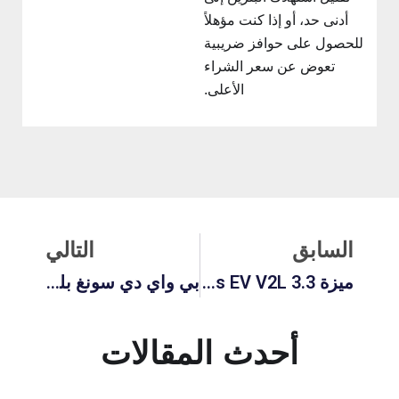
أدنى حد، أو إذا كنت مؤهلاً
للحصول على حوافز ضريبية
تعوض عن سعر الشراء
الأعلى.
لسابق
التالي
السابق
التالي
ميزة BYD Song Plus Song Plus EV V2L 3.3 كيلوواط: دليل محطة الطاقة المتنقلة الخاصة بك
بي واي دي سونغ بلس الداخلية: دليل شامل للفخامة والألوان والتقنيات المستقبلية
أحدث المقالات