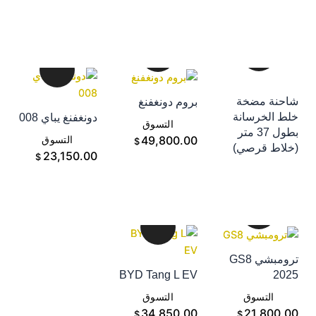
احنة مضخة
بروم دونغفنغ
إضافة إلى سلة
لط الخرسانة
دونغفنغ يباي 008
إضافة إلى سلة
التسوق
بطول 37 متر
إضافة إلى سلة
49,800.00
التسوق
$
خلاط قرصي)
التسوق
23,150.00
$
ترومبشي GS8
202
BYD Tang L EV
إضافة إلى سلة
إضافة إلى سلة
التسوق
التسوق
21,800.0
34,850.00
$
$