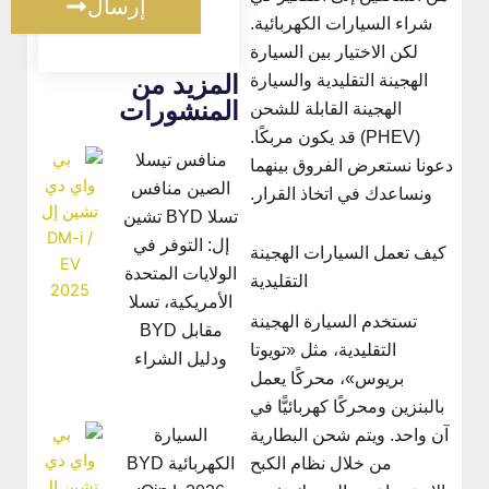
إرسال
شراء السيارات الكهربائية.
لكن الاختيار بين السيارة
المزيد من
الهجينة التقليدية والسيارة
المنشورات
الهجينة القابلة للشحن
(PHEV) قد يكون مربكًا.
منافس تيسلا
دعونا نستعرض الفروق بينهما
الصين منافس
ونساعدك في اتخاذ القرار.
تسلا BYD تشين
إل: التوفر في
كيف تعمل السيارات الهجينة
الولايات المتحدة
التقليدية
الأمريكية، تسلا
تستخدم السيارة الهجينة
مقابل BYD
التقليدية، مثل «تويوتا
ودليل الشراء
بريوس»، محركًا يعمل
بالبنزين ومحركًا كهربائيًّا في
السيارة
آن واحد. ويتم شحن البطارية
الكهربائية BYD
من خلال نظام الكبح