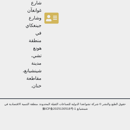
ي
ة
شارع
ة
غوانغآن
وشارع
جينغكاي
في
منطقة
هونغ
تشي،
مدينة
شينشيانغ،
مقاطعة
خنان.
ق الطبع والنشر © شركة تشوانغدا الدولية للصناعات الثقيلة المحدودة. منطقة التنمية الاقتصادية في
شينشيانغ 豫ICP备2025130518号-1