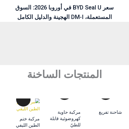
سعر BYD Seal U في أوروبا 2026: السوق
المستعملة، DM-I الهجينة والدليل الكامل
المنتجات الساخنة
إضافة إلى سلة
احنة تفريغ
مركبة حاوية
التسوق
كهروضوئية قابلة
مركبة ختم
إضافة إلى سلة
إضافة إلى سلة
للطيّ
الطين الليفي
التسوق
التسوق