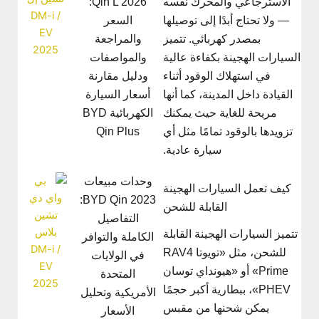
Qin L 2026:
الاسترجاعي والمحرك نفسه
السعر
— ولا تحتاج أبدًا إلى توصيلها
والمراجعة
بمصدر كهربائي. تتميز
والمواصفات
لسيارات الهجينة بكفاءة عالية
ودليل مقارنة
في استهلاك الوقود أثناء
أسعار السيارة
القيادة داخل المدينة، كما أنها
الكهربائية BYD
مريحة للغاية حيث يمكنك
Qin Plus
تزويدها بالوقود تمامًا مثل أي
سيارة عادية.
وحدات مبيعات
كيف تعمل السيارات الهجينة
BYD Qin 2023:
القابلة للشحن
التفاصيل
تتميز السيارات الهجينة القابلة
الكاملة والتوافر
للشحن، مثل «تويوتا RAV4
في الولايات
Prime» أو «هيونداي توسان
المتحدة
PHEV»، ببطارية أكبر حجمًا
الأمريكية وتحليل
يمكن شحنها من مقبس
الأسعار