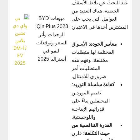
عند البحث عن بلاط الأسقف
الجصية، هناك العديد من
مبيعات BYD
العوامل التي يجب على
Qin Plus 2023:
المشترين أخذها في الاعتبار:
الوحدات وأثر
السعر وتوقعات
معايير الجودة:
الأسواق
النمو في
المختلفة لها متطلبات
أستراليا 2025
مختلفة، وفهم هذه
المتطلبات أمر
ضروري للامتثال.
كفاءة سلسلة التوريد:
تقييم الموردين
المحتملين بناءً على
قدراتهم الإنتاجية
واللوجستية.
القدرة التنافسية من
حيث التكلفة:
قارن