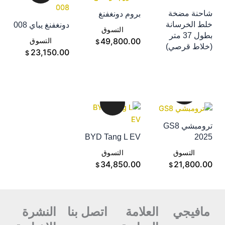
احنة مضخة
بروم دونغفنغ
إضافة إلى سلة
لط الخرسانة
دونغفنغ يباي 008
إضافة إلى سلة
التسوق
بطول 37 متر
إضافة إلى سلة
49,800.00
التسوق
$
خلاط قرصي)
التسوق
23,150.00
$
ترومبشي GS8
202
BYD Tang L EV
إضافة إلى سلة
إضافة إلى سلة
التسوق
التسوق
21,800.0
34,850.00
$
$
مافيجي
العلامة
اتصل بنا
النشرة