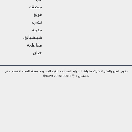
منطقة
هونغ
تشي،
مدينة
شينشيانغ،
مقاطعة
خنان.
ق الطبع والنشر © شركة تشوانغدا الدولية للصناعات الثقيلة المحدودة. منطقة التنمية الاقتصادية في
شينشيانغ 豫ICP备2025130518号-1