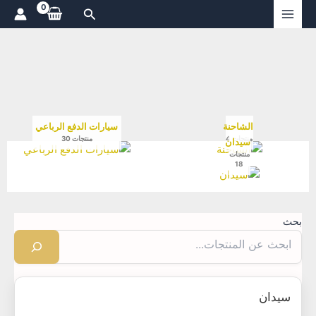
ي
البحث
توى
الشاحنة
سيارات الدفع الرباعي
منتجات 4
منتجات 30
سيدان
منتجات
18
حث
سيدان