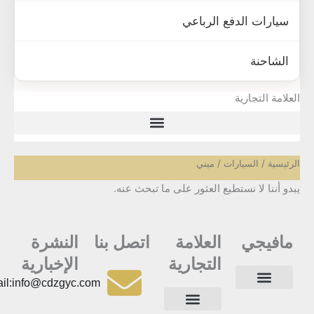
سيارات الدفع الرباعي
الشاحنة
علامة التجارية
رئيسية
/
السيارات
/ ميني
دو أننا لا نستطيع العثور على ما تبحث عنه.
مافيجي
العلامة
اتصل بنا
النشرة
التجارية
الإخبارية
Email:info@cdzgyc.com
أسئلة وأجوبة
جهات الاتصال
الصفحة الرئيسية
سياسة الخصوصية
ا