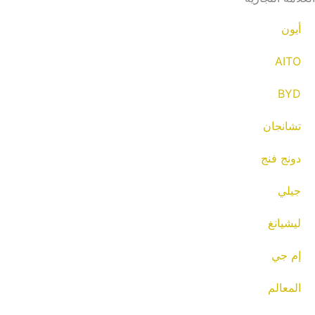
أيون
AITO
BYD
تشانجان
دونج فنج
جيلي
ليشيانغ
إم جي
المعالم