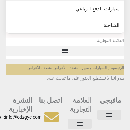
سيارات الدفع الرباعي
الشاحنة
علامة التجارية
رئيسية
/
السيارات
/ سيارة متعددة الأغراض متعددة الأغراض
دو أننا لا نستطيع العثور على ما تبحث عنه.
مافيجي
العلامة
اتصل بنا
النشرة
التجارية
الإخبارية
Email:info@cdzgyc.com
أسئلة وأجوبة
جهات الاتصال
الصفحة الرئيسية
سياسة الخصوصية
ا