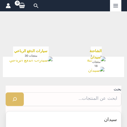
ي
البحث
توى
الشاحنة
سيارات الدفع الرباعي
منتجات 4
منتجات 30
سيدان
منتجات
18
حث
سيدان