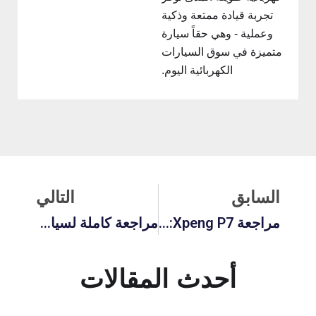
تجربة قيادة ممتعة وذكية
وعملية - وهي حقاً سيارة
متميزة في سوق السيارات
الكهربائية اليوم.
لسابق
التالي
السابق
التالي
مراجعة Xpeng P7: السعر والديكورات والتصميم الداخلي ودليل الشراء لعام 2025
مراجعة كاملة لسيارة Zeekr 001: الاختبار الأكثر صدقاً حتى الآن من قبل خبراء السيارات
أحدث المقالات