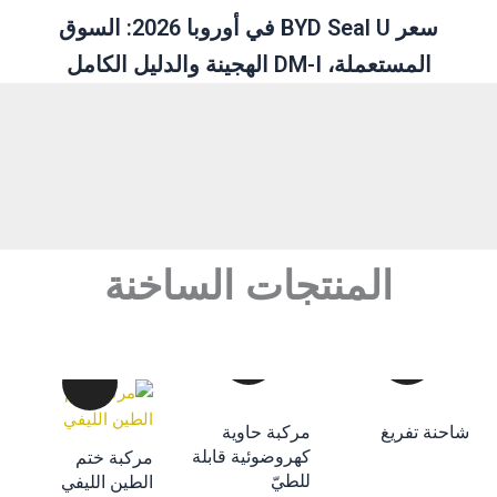
سعر BYD Seal U في أوروبا 2026: السوق
المستعملة، DM-I الهجينة والدليل الكامل
المنتجات الساخنة
إضافة إلى سلة
احنة تفريغ
مركبة حاوية
التسوق
كهروضوئية قابلة
مركبة ختم
إضافة إلى سلة
إضافة إلى سلة
للطيّ
الطين الليفي
التسوق
التسوق