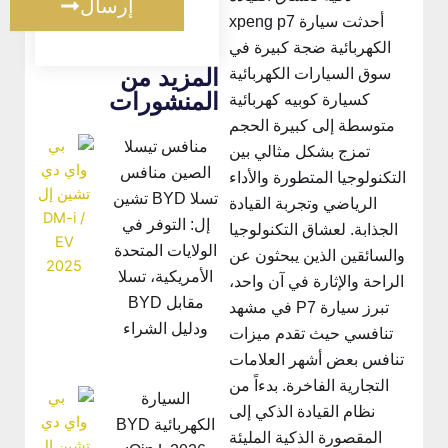
إرسال
أحدثت سيارة xpeng p7
الكهربائية ضجة كبيرة في
المزيد من
سوق السيارات الكهربائية
المنشورات
كسيارة كوبيه كهربائية
متوسطة إلى كبيرة الحجم
منافس تيسلا
تمزج بشكل مثالي بين
الصين منافس
التكنولوجيا المتطورة والأداء
تسلا BYD تشين
الرياضي وتجربة القيادة
إل: التوفر في
الجذابة. لعشاق التكنولوجيا
الولايات المتحدة
والسائقين الذين يبحثون عن
الأمريكية، تسلا
الراحة والإثارة في آن واحد،
مقابل BYD
تبرز سيارة P7 في مشهد
ودليل الشراء
تنافسي حيث تقدم ميزات
تنافس بعض أشهر العلامات
التجارية الفاخرة. بدءاً من
السيارة
نظام القيادة الذكي إلى
الكهربائية BYD
المقصورة الذكية المليئة