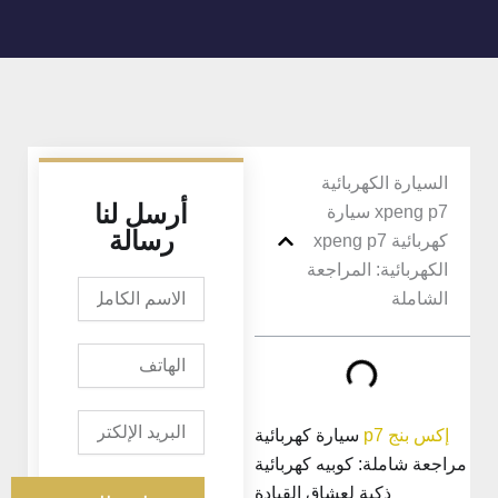
السيارة الكهربائية
أرسل لنا
xpeng p7 سيارة
رسالة
كهربائية xpeng p7
الكهربائية: المراجعة
الاسم
الشاملة
الكامل
الهاتف
البريد
إكس بنج p7
سيارة كهربائية
الإلكتروني
راجعة شاملة: كوبيه كهربائية
ذكية لعشاق القيادة