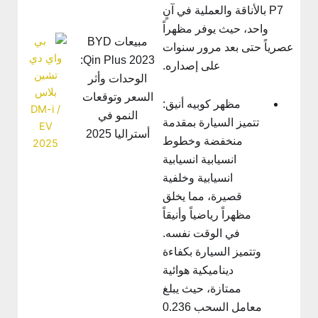
P7 بالأناقة والعملية في آنٍ
واحد، حيث يوفر مظهراً
مبيعات BYD
عصرياً حتى بعد مرور سنوات
Qin Plus 2023:
على إصداره.
الوحدات وأثر
السعر وتوقعات
مظهر كوبيه أنيق:
النمو في
تتميز السيارة بمقدمة
أستراليا 2025
منخفضة وخطوط
انسيابية انسيابية
انسيابية وخلفية
قصيرة، مما يخلق
مظهراً رياضياً وأنيقاً
في الوقت نفسه.
وتتميز السيارة بكفاءة
ديناميكية هوائية
ممتازة، حيث يبلغ
معامل السحب 0.236