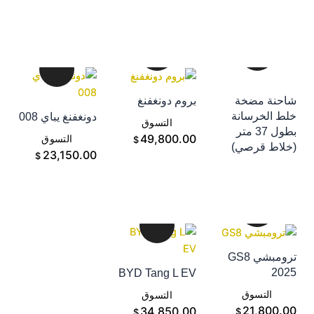
احنة مضخة
بروم دونغفنغ
إضافة إلى سلة
لط الخرسانة
دونغفنغ يباي 008
إضافة إلى سلة
التسوق
بطول 37 متر
إضافة إلى سلة
49,800.00
التسوق
$
خلاط قرصي)
التسوق
23,150.00
$
ترومبشي GS8
202
BYD Tang L EV
إضافة إلى سلة
إضافة إلى سلة
التسوق
التسوق
21,800.0
34,850.00
$
$