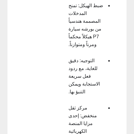
ضبط الهيكل: تمنح
المدخلات
المصممة هندسياً
من بورشه سيارة
P7 هيكلاً محكماً
ومرناً ومتوازناً.
التوجيه: دقيق
للغاية، مع ردود
فعل سريعة
الاستجابة ويمكن
التنبؤ بها.
مركز ثقل
منخفض: إحدى
مزايا المنصة
الكهربائية