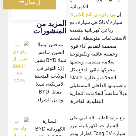
إرسال
الكهربائية
إن
بي واي دي تانج إلكتريك
المزيد من
سيارة SUV هي سيارة دفع
المنشورات
رباعي كهربائية متعددة
الاستخدامات متوسطة الحجم
منافس تيسلا
مصممة لتقديم أداء قوي
الصين منافس
وعملية عائلية وتكنولوجيا
تسلا BYD تشين
سلامة متقدمة. ويجعلها
إل: التوفر في
محركها ثنائي الدفع بكل
الولايات المتحدة
العجلات وبطارية Blade
الأمريكية، تسلا
وتصميمها الداخلي المستقبلي
مقابل BYD
ديلاً منافساً للعلامات التجارية
ودليل الشراء
التقليدية الفاخرة.
مع تزايد الطلب العالمي على
السيارة
السيارات الكهربائية، تبرز
الكهربائية BYD
سيارة Tang EV كطراز يوفر