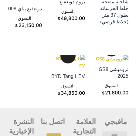
احنة مضخة
بروم دونغفنغ
إضافة إلى سلة
لط الخرسانة
دونغفنغ يباي 008
إضافة إلى سلة
التسوق
بطول 37 متر
إضافة إلى سلة
49,800.00
التسوق
$
خلاط قرصي)
التسوق
23,150.00
$
ترومبشي GS8
202
BYD Tang L EV
إضافة إلى سلة
إضافة إلى سلة
التسوق
التسوق
21,800.0
34,850.00
$
$
مافيجي
العلامة
اتصل بنا
النشرة
التجارية
الإخبارية