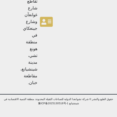
ر
تقاطع
ي
ي
ة
شارع
ة
غوانغآن
وشارع
جينغكاي
في
منطقة
هونغ
تشي،
مدينة
شينشيانغ،
مقاطعة
خنان.
ق الطبع والنشر © شركة تشوانغدا الدولية للصناعات الثقيلة المحدودة. منطقة التنمية الاقتصادية في
شينشيانغ 豫ICP备2025130518号-1