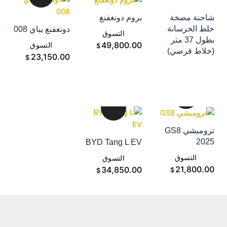
احنة مضخة
بروم دونغفنغ
إضافة إلى سلة
لط الخرسانة
دونغفنغ يباي 008
إضافة إلى سلة
التسوق
بطول 37 متر
إضافة إلى سلة
49,800.00
التسوق
$
خلاط قرصي)
التسوق
23,150.00
$
ترومبشي GS8
202
BYD Tang L EV
إضافة إلى سلة
إضافة إلى سلة
التسوق
التسوق
21,800.0
34,850.00
$
$