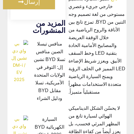
إرسال
خارجي جريء وعصري
مستوحى من لغة تصميم وجه
المزيد من
التنين من BYD. تمزج تانج بين
المنشورات
الأناقة والروح الرياضية من
خلال الوقفة العريضة
منافس تيسلا
والمصابيح الأمامية الحادة
الصين منافس
بتقنية LED وخط السقف
تسلا BYD تشين
الأنيق. ويعزز شريط الإضاءة
إل: التوفر في
LED المميز في الخلف الرؤية
الولايات المتحدة
ويمنح السيارة الرياضية
الأمريكية، تسلا
متعددة الاستخدامات مظهراً
مقابل BYD
مستقبلياً متميزاً.
ودليل الشراء
لا يحسّن الشكل الديناميكي
الهوائي لسيارة تانغ من
السيارة
المظهر المرئي فحسب، بل
الكهربائية BYD
يعزز أيضاً من كفاءة الطاقة