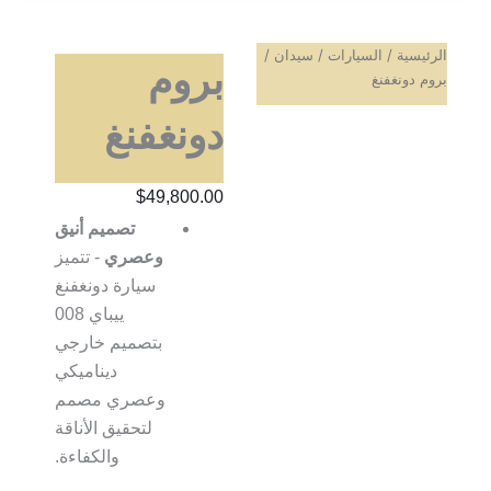
الرئيسية
/
السيارات
/
سيدان
/
بروم
بروم دونغفنغ
دونغفنغ
$
49,800.00
تصميم أنيق
وعصري
- تتميز
سيارة دونغفنغ
ييباي 008
بتصميم خارجي
ديناميكي
وعصري مصمم
لتحقيق الأناقة
والكفاءة.