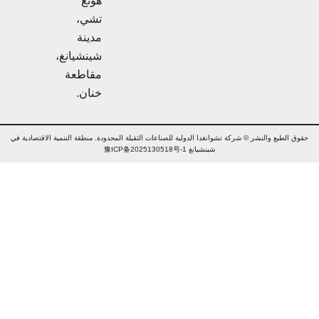
هونغ
تشي،
مدينة
شينشيانغ،
مقاطعة
خنان.
ق الطبع والنشر © شركة تشوانغدا الدولية للصناعات الثقيلة المحدودة. منطقة التنمية الاقتصادية في
شينشيانغ 豫ICP备2025130518号-1