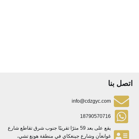
تصل بنا
info@cdzgyc.com
18790570716
يقع على بعد 59 مترًا تقريبًا جنوب شرق تقاطع شارع
غوانغآن وشارع جينغكاي في منطقة هونغ تشي،