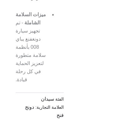
ميزات السلامة
الشاملة
- تم
تجهيز سيارة
دونغفنغ يباي
008 بأنظمة
سلامة متطورة
لتعزيز الحماية
في كل رحلة
قيادة.
سيدان
الفئة
دونج
العلامة التجارية:
فنج