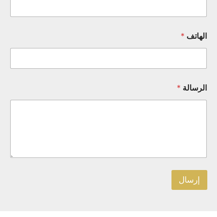
لهاتف
*
لرسالة
*
إرسال