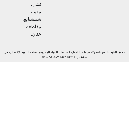
تشي،
مدينة
شينشيانغ،
مقاطعة
خنان.
ق الطبع والنشر © شركة تشوانغدا الدولية للصناعات الثقيلة المحدودة. منطقة التنمية الاقتصادية في
شينشيانغ 豫ICP备2025130518号-1