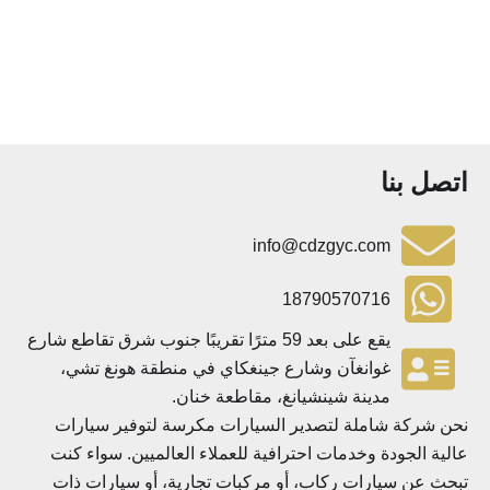
تصل بنا
info@cdzgyc.com
18790570716
يقع على بعد 59 مترًا تقريبًا جنوب شرق تقاطع شارع
غوانغآن وشارع جينغكاي في منطقة هونغ تشي،
مدينة شينشيانغ، مقاطعة خنان.
ن شركة شاملة لتصدير السيارات مكرسة لتوفير سيارات
لية الجودة وخدمات احترافية للعملاء العالميين. سواء كنت
حث عن سيارات ركاب، أو مركبات تجارية، أو سيارات ذات